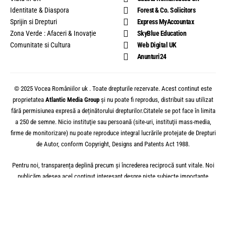
Identitate & Diaspora
Forest & Co. Solicitors
Sprijin si Drepturi
Express MyAccountax
Zona Verde : Afaceri & Inovație
SkyBlue Education
Comunitate si Cultura
Web Digital UK
Anunturi24
© 2025 Vocea Româniilor uk . Toate drepturile rezervate. Acest continut este
proprietatea
Atlantic Media Group
și nu poate fi reprodus, distribuit sau utilizat
fără permisiunea expresă a deținătorului drepturilor.Citatele se pot face în limita
a 250 de semne. Nicio instituţie sau persoană (site-uri, instituţii mass-media,
firme de monitorizare) nu poate reproduce integral lucrările protejate de Drepturi
de Autor, conform Copyright, Designs and Patents Act 1988.
Pentru noi, transparența deplină precum și încrederea reciprocă sunt vitale. Noi
publicăm adesea acel conținut interesant despre niște subiecte importante
pentru întreaga comunitatea românească de aici din UK, plus alte teme mereu
relevante. The
Vocea
Româniilor
Uk
a is a member of the Independent Press
Standards Organisation (IPSO) and we subscribe to its Editors’ Code of Practice.
Find out more here. Corrections and Clarifications here. All prices subject to