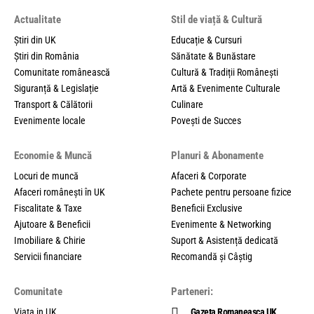
Actualitate
Stil de viață & Cultură
Știri din UK
Educație & Cursuri
Știri din România
Sănătate & Bunăstare
Comunitate românească
Cultură & Tradiții Românești
Siguranță & Legislație
Artă & Evenimente Culturale
Transport & Călătorii
Culinare
Evenimente locale
Povești de Succes
Economie & Muncă
Planuri & Abonamente
Locuri de muncă
Afaceri & Corporate
Afaceri românești în UK
Pachete pentru persoane fizice
Fiscalitate & Taxe
Beneficii Exclusive
Ajutoare & Beneficii
Evenimente & Networking
Imobiliare & Chirie
Suport & Asistență dedicată
Servicii financiare
Recomandă și Câștig
Comunitate
Parteneri:
Viata in UK
Gazeta Romaneasca UK