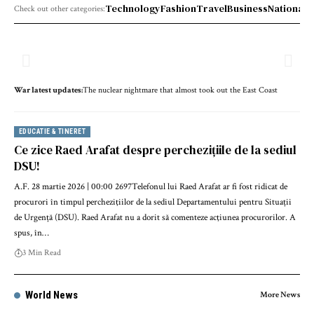
Technology
Fashion
Travel
Business
National 
Check out other categories:
War lat­est up­dates:
The nuclear nightmare that almost took out the East Coast
EDUCATIE & TINERET
Ce zice Raed Arafat despre perchezițiile de la sediul
DSU!
A.F. 28 martie 2026 | 00:00 2697Telefonul lui Raed Arafat ar fi fost ridicat de
procurori în timpul percheziţiilor de la sediul Departamentului pentru Situații
de Urgență (DSU). Raed Arafat nu a dorit să comenteze acţiunea procurorilor. A
spus, în…
3 Min Read
World News
More News