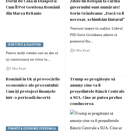
Dorul de Casă în Diaspora:
Zilele lui Bolojan la cârma
Cum Îl Pot Gestiona Românii
guvernului sunt numărate!
din Marea Britanie
Sorin Grindeanu: „Dacă va fi
necesar, schimbăm lăutarul”
Tensiuni majore în coaliție. Liderul
PSD Sorin Grindeanu admite că
premierul Ilie…
IDENTITATE & DIASPORA
0 Min Read
Pentru mulți români care au ales să
își construiască un viitor în…
9 Min Read
Românii în UK și provocările
Trump se pregătește să
economice ale prezentului:
anunțe cine va fi
Cum îți protejezi finanțele
președintele Băncii Centrale
într-o perioadă incertă
a SUA. Cine ar putea prelua
conducerea
FINANTE & ECONOMIE PERSONALA