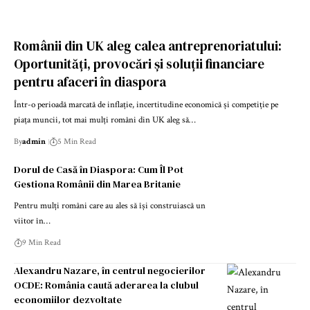
Românii din UK aleg calea antreprenoriatului:
Oportunități, provocări și soluții financiare
pentru afaceri în diaspora
Într-o perioadă marcată de inflație, incertitudine economică și competiție pe
piața muncii, tot mai mulți români din UK aleg să…
By
admin
5 Min Read
Dorul de Casă în Diaspora: Cum Îl Pot
Gestiona Românii din Marea Britanie
Pentru mulți români care au ales să își construiască un
viitor în…
9 Min Read
Alexandru Nazare, în centrul negocierilor
OCDE: România caută aderarea la clubul
economiilor dezvoltate