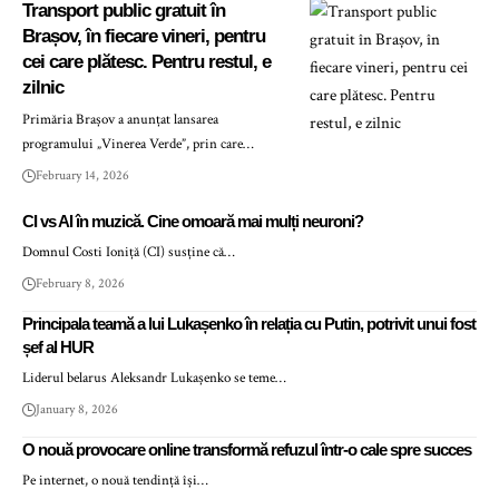
Transport public gratuit în
Brașov, în fiecare vineri, pentru
cei care plătesc. Pentru restul, e
zilnic
Primăria Brașov a anunțat lansarea
programului „Vinerea Verde”, prin care…
February 14, 2026
CI vs AI în muzică. Cine omoară mai mulți neuroni?
Domnul Costi Ioniță (CI) susține că…
February 8, 2026
Principala teamă a lui Lukașenko în relația cu Putin, potrivit unui fost
șef al HUR
Liderul belarus Aleksandr Lukașenko se teme…
January 8, 2026
O nouă provocare online transformă refuzul într-o cale spre succes
Pe internet, o nouă tendință își…