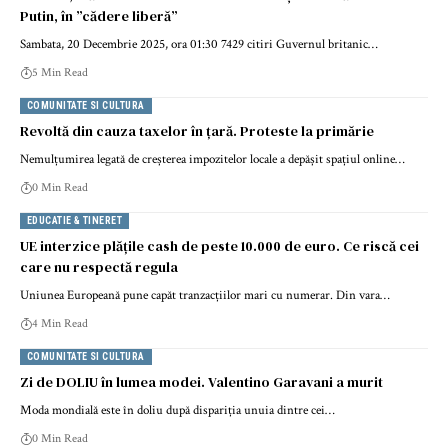
Putin, în ”cădere liberă”
Sambata, 20 Decembrie 2025, ora 01:30 7429 citiri Guvernul britanic…
5 Min Read
COMUNITATE SI CULTURA
Revoltă din cauza taxelor în țară. Proteste la primărie
Nemulțumirea legată de creșterea impozitelor locale a depășit spațiul online…
0 Min Read
EDUCATIE & TINERET
UE interzice plățile cash de peste 10.000 de euro. Ce riscă cei
care nu respectă regula
Uniunea Europeană pune capăt tranzacțiilor mari cu numerar. Din vara…
4 Min Read
COMUNITATE SI CULTURA
Zi de DOLIU în lumea modei. Valentino Garavani a murit
Moda mondială este în doliu după dispariția unuia dintre cei…
0 Min Read