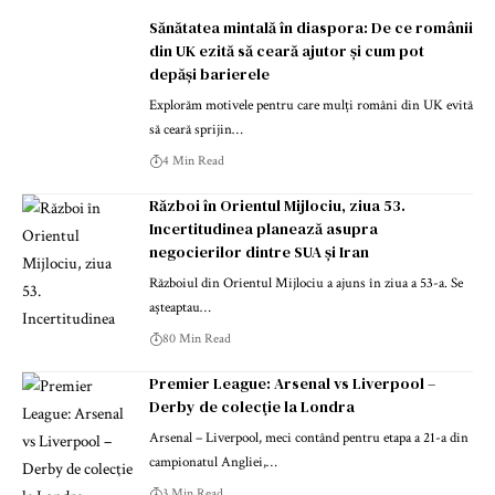
Sănătatea mintală în diaspora: De ce românii
din UK ezită să ceară ajutor și cum pot
depăși barierele
Explorăm motivele pentru care mulți români din UK evită
să ceară sprijin…
4 Min Read
Război în Orientul Mijlociu, ziua 53.
Incertitudinea planează asupra
negocierilor dintre SUA și Iran
Războiul din Orientul Mijlociu a ajuns în ziua a 53-a. Se
așteaptau…
80 Min Read
Premier League: Arsenal vs Liverpool –
Derby de colecţie la Londra
Arsenal – Liverpool, meci contând pentru etapa a 21-a din
campionatul Angliei,…
3 Min Read