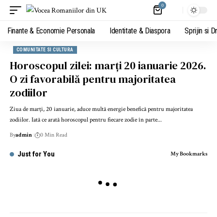
0
Finante & Economie Personala
Identitate & Diaspora
Sprijin si D
COMUNITATE SI CULTURA
Horoscopul zilei: marți 20 ianuarie 2026.
O zi favorabilă pentru majoritatea
zodiilor
Ziua de marți, 20 ianuarie, aduce multă energie benefică pentru majoritatea
zodiilor. Iată ce arată horoscopul pentru fiecare zodie în parte...
By
admin
0 Min Read
Just for You
My Bookmarks