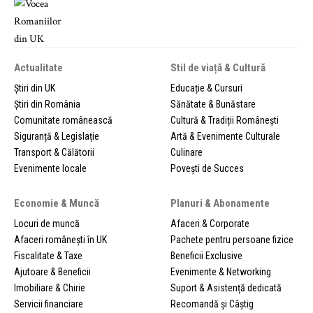
Actualitate
Stil de viață & Cultură
Știri din UK
Educație & Cursuri
Știri din România
Sănătate & Bunăstare
Comunitate românească
Cultură & Tradiții Românești
Siguranță & Legislație
Artă & Evenimente Culturale
Transport & Călătorii
Culinare
Evenimente locale
Povești de Succes
Economie & Muncă
Planuri & Abonamente
Locuri de muncă
Afaceri & Corporate
Afaceri românești în UK
Pachete pentru persoane fizice
Fiscalitate & Taxe
Beneficii Exclusive
Ajutoare & Beneficii
Evenimente & Networking
Imobiliare & Chirie
Suport & Asistență dedicată
Servicii financiare
Recomandă și Câștig