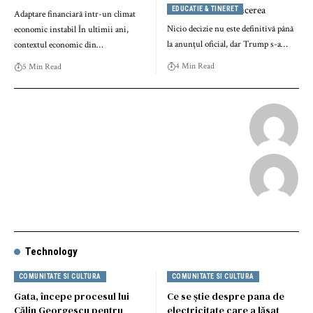
EDUCATIE & TINERET
Adaptare financiară într-un climat
Nicio decizie nu este definitivă până
economic instabil În ultimii ani,
la anunțul oficial, dar Trump s-a…
contextul economic din…
4 Min Read
5 Min Read
Technology
COMUNITATE SI CULTURA
COMUNITATE SI CULTURA
Gata, începe procesul lui
Ce se știe despre pana de
Călin Georgescu pentru
electricitate care a lăsat