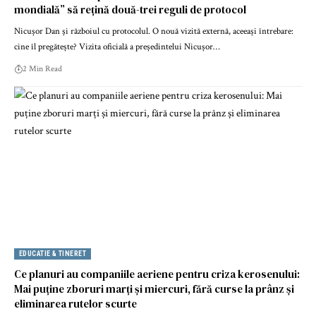
mondială” să rețină două-trei reguli de protocol
Nicușor Dan și războiul cu protocolul. O nouă vizită externă, aceeași întrebare:
cine îl pregătește? Vizita oficială a președintelui Nicușor…
2 Min Read
EDUCATIE & TINERET
Ce planuri au companiile aeriene pentru criza kerosenului:
Mai puține zboruri marți și miercuri, fără curse la prânz și
eliminarea rutelor scurte