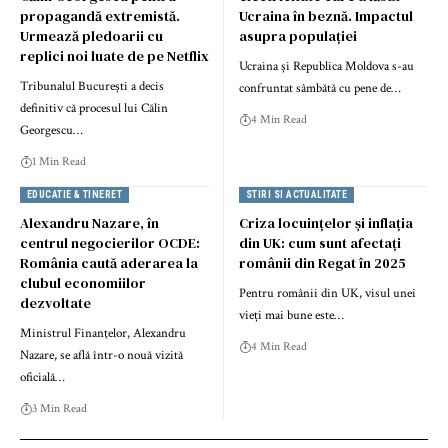
propagandă extremistă.
Ucraina în beznă. Impactul
Urmează pledoarii cu
asupra populației
replici noi luate de pe Netflix
Ucraina și Republica Moldova s-au
Tribunalul București a decis
confruntat sâmbătă cu pene de…
definitiv că procesul lui Călin
4 Min Read
Georgescu…
1 Min Read
EDUCATIE & TINERET
STIRI SI ACTUALITATE
Alexandru Nazare, în
Criza locuințelor și inflația
centrul negocierilor OCDE:
din UK: cum sunt afectați
România caută aderarea la
românii din Regat în 2025
clubul economiilor
Pentru românii din UK, visul unei
dezvoltate
vieți mai bune este…
Ministrul Finanţelor, Alexandru
4 Min Read
Nazare, se află într-o nouă vizită
oficială…
3 Min Read