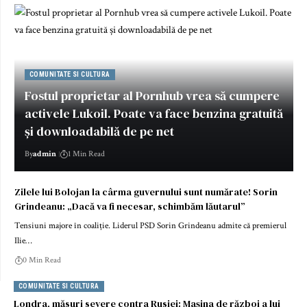
COMUNITATE SI CULTURA
Fostul proprietar al Pornhub vrea să cumpere
activele Lukoil. Poate va face benzina gratuită
și downloadabilă de pe net
By
admin
1 Min Read
Zilele lui Bolojan la cârma guvernului sunt numărate! Sorin
Grindeanu: „Dacă va fi necesar, schimbăm lăutarul”
Tensiuni majore în coaliție. Liderul PSD Sorin Grindeanu admite că premierul
Ilie…
0 Min Read
COMUNITATE SI CULTURA
Londra, măsuri severe contra Rusiei: Mașina de război a lui