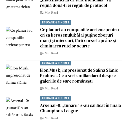
rețină două-trei reguli de protocol
2 Min Read
EDUCATIE & TINERET
Ce planuri au companiile aeriene pentru
criza kerosenului: Mai puține zboruri
marți și miercuri, fără curse la prânz și
eliminarea rutelor scurte
6 Min Read
EDUCATIE & TINERET
Elon Musk, impresionat de Salina Slănic
Prahova. Ce a scris miliardarul despre
galeriile de sare românești
0 Min Read
EDUCATIE & TINERET
Arsenal -0: „tunarii“ s-au calificat în finala
Champions League
4 Min Read