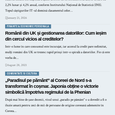
2,2% lunar și 4,2% anual, conform Institutului Național de Statistică (INS).
Topul câștigurilor IT-ul domină clasamentul celor…
January 21, 2026
FINANTE & ECONOMIE PERSONALA
Românii din UK și gestionarea datoriilor: Cum ieșim
din cercul vicios al creditelor?
Intr-o lume în care consumul este încurajat, iar accesul la credit pare nelimitat,
mulți români din UK se trezesc rapid prinși într-o spirală a datoriilor. Fie că este
vorba de…
August 28, 2021
COMUNITATE SI CULTURA
„Paradisul pe pământ” al Coreei de Nord s-a
transformat în coșmar. Japonia obține o victorie
simbolică împotriva regimului de la Phenian
După mai bine de șase decenii, visul unui „paradis pe pământ” s-a dovedit a fi o
iluzie amară pentru zeci de mii de persoane de origine coreeană ademenite în
Coreea…