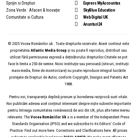
Sprijin si Drepturi
Express MyAccountax
Zona Verde : Afaceri & Inovație
SkyBlue Education
Comunitate si Cultura
Web Digital UK
Anunturi24
© 2025 Vocea Româniilor uk . Toate drepturile rezervate. Acest continut este
proprietatea
Atlantic Media Group
și nu poate fi reprodus, distribuit sau
utilizat fără permisiunea expresă a deținătorului drepturilor.Citatele se pot
face în limita a 250 de semne. Nicio instituţie sau persoană (site-uri, instituţii
mass-media, firme de monitorizare) nu poate reproduce integral lucrările
protejate de Drepturi de Autor, conform Copyright, Designs and Patents Act
1988.
Pentru noi, transparența deplină precum și încrederea reciprocă sunt vitale.
Noi publicăm adesea acel conținut interesant despre niște subiecte importante
pentru întreaga comunitatea românească de aici din UK, plus alte teme mereu
relevante. The
Vocea
Româniilor
Uk
a is a member of the Independent Press
Standards Organisation (IPSO) and we subscribe to its Editors’ Code of
Practice. Find out more here. Corrections and Clarifications here. All prices