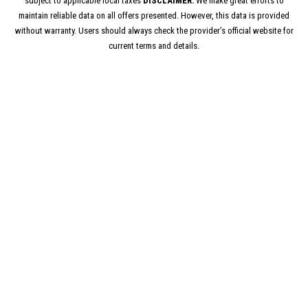
subject to applicable local taxes
DISCLAIMER:
We make great efforts to
maintain reliable data on all offers presented. However, this data is provided
without warranty. Users should always check the provider’s official website for
current terms and details.