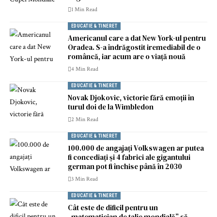
1 Min Read
EDUCATIE & TINERET
Americanul care a dat New York-ul pentru
Oradea. S-a îndrăgostit iremediabil de o
româncă, iar acum are o viață nouă
4 Min Read
EDUCATIE & TINERET
Novak Djokovic, victorie fără emoții în
turul doi de la Wimbledon
2 Min Read
EDUCATIE & TINERET
100.000 de angajați Volkswagen ar putea
fi concediați și 4 fabrici ale gigantului
german pot fi închise până în 2030
3 Min Read
EDUCATIE & TINERET
Cât este de dificil pentru un
„matematician de talie mondială” să