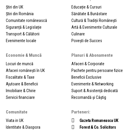
Știri din UK
Educație & Cursuri
Știri din România
Sănătate & Bunăstare
Comunitate românească
Cultură & Tradiții Românești
Siguranță & Legislație
Artă & Evenimente Culturale
Transport & Călătorii
Culinare
Evenimente locale
Povești de Succes
Economie & Muncă
Planuri & Abonamente
Locuri de muncă
Afaceri & Corporate
Afaceri românești în UK
Pachete pentru persoane fizice
Fiscalitate & Taxe
Beneficii Exclusive
Ajutoare & Beneficii
Evenimente & Networking
Imobiliare & Chirie
Suport & Asistență dedicată
Servicii financiare
Recomandă și Câștig
Comunitate
Parteneri:
Viata in UK
Gazeta Romaneasca UK
Identitate & Diaspora
Forest & Co. Solicitors