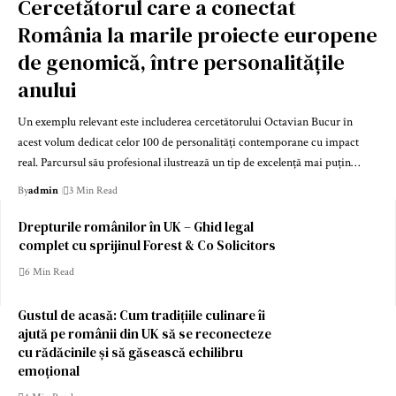
Cercetătorul care a conectat
România la marile proiecte europene
de genomică, între personalitățile
anului
Un exemplu relevant este includerea cercetătorului Octavian Bucur în
acest volum dedicat celor 100 de personalități contemporane cu impact
real. Parcursul său profesional ilustrează un tip de excelență mai puțin…
By
admin
3 Min Read
Drepturile românilor în UK – Ghid legal
complet cu sprijinul Forest & Co Solicitors
6 Min Read
Gustul de acasă: Cum tradițiile culinare îi
ajută pe românii din UK să se reconecteze
cu rădăcinile și să găsească echilibru
emoțional