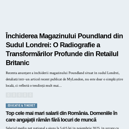
Închiderea Magazinului Poundland din
Sudul Londrei: O Radiografie a
Transformărilor Profunde din Retailul
Britanic
Recenta anunțare a închiderii magazinului Poundland situat în sudul Londrei,
detaliată într-un articol recent publicat de MyLondon, nu este doar o simplă știre
locală, ci reflectă o tendință mult mai…
EDUCATIE & TINERET
Top cele mai mari salarii din România. Domeniile în
care angajații rămân fără locuri de muncă
Salariul mediu net național a ajuns la 5.615 lei în noiembrie 2025, în urcare cu