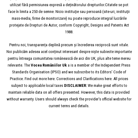
utilizat fără permisiunea expresă a deținătorului drepturilor.Citatele se pot
face în limita a 250 de semne. Nicio instituţie sau persoană (site-uri, instituţii
mass-media, firme de monitorizare) nu poate reproduce integral lucrările
protejate de Drepturi de Autor, conform Copyright, Designs and Patents Act
1988.
Pentru noi, transparența deplină precum și încrederea reciprocă sunt vitale.
Noi publicăm adesea acel conținut interesant despre niște subiecte importante
pentru întreaga comunitatea românească de aici din UK, plus alte teme mereu
relevante. The
Vocea
Româniilor
Uk
a is a member of the Independent Press
Standards Organisation (IPSO) and we subscribe to its Editors’ Code of
Practice. Find out more here. Corrections and Clarifications here. All prices
subject to applicable local taxes
DISCLAIMER:
We make great efforts to
maintain reliable data on all offers presented. However, this data is provided
without warranty. Users should always check the provider’s official website for
current terms and details.