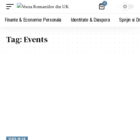
0
Finante & Economie Personala
Identitate & Diaspora
Sprijin si D
Tag:
Events
VIATA IN UK