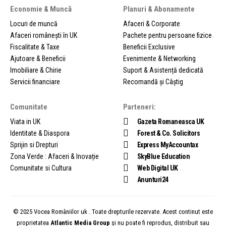
Economie & Muncă
Planuri & Abonamente
Locuri de muncă
Afaceri & Corporate
Afaceri românești în UK
Pachete pentru persoane fizice
Fiscalitate & Taxe
Beneficii Exclusive
Ajutoare & Beneficii
Evenimente & Networking
Imobiliare & Chirie
Suport & Asistență dedicată
Servicii financiare
Recomandă și Câștig
Comunitate
Parteneri:
Viata in UK
Gazeta Romaneasca UK
Identitate & Diaspora
Forest & Co. Solicitors
Sprijin si Drepturi
Express MyAccountax
Zona Verde : Afaceri & Inovație
SkyBlue Education
Comunitate si Cultura
Web Digital UK
Anunturi24
© 2025 Vocea Româniilor uk . Toate drepturile rezervate. Acest continut este
proprietatea
Atlantic Media Group
și nu poate fi reprodus, distribuit sau