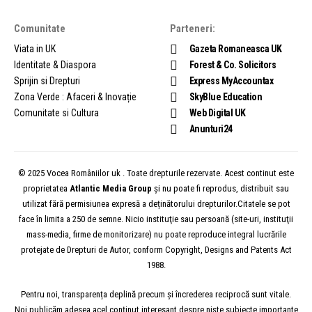
Comunitate
Parteneri:
Viata in UK
Gazeta Romaneasca UK
Identitate & Diaspora
Forest & Co. Solicitors
Sprijin si Drepturi
Express MyAccountax
Zona Verde : Afaceri & Inovație
SkyBlue Education
Comunitate si Cultura
Web Digital UK
Anunturi24
© 2025 Vocea Româniilor uk . Toate drepturile rezervate. Acest continut este
proprietatea
Atlantic Media Group
și nu poate fi reprodus, distribuit sau
utilizat fără permisiunea expresă a deținătorului drepturilor.Citatele se pot
face în limita a 250 de semne. Nicio instituţie sau persoană (site-uri, instituţii
mass-media, firme de monitorizare) nu poate reproduce integral lucrările
protejate de Drepturi de Autor, conform Copyright, Designs and Patents Act
1988.
Pentru noi, transparența deplină precum și încrederea reciprocă sunt vitale.
Noi publicăm adesea acel conținut interesant despre niște subiecte importante