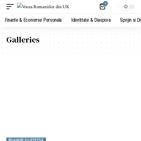
0
Finante & Economie Personala
Identitate & Diaspora
Sprijin si D
Galleries
RELAXARE SI LIFESTYLE