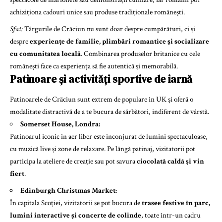
achiziționa cadouri unice sau produse tradiționale românești.
Sfat:
Târgurile de Crăciun nu sunt doar despre cumpărături, ci și
despre
experiențe de familie, plimbări romantice și socializare
cu comunitatea locală
. Combinarea produselor britanice cu cele
românești face ca experiența să fie autentică și memorabilă.
Patinoare și activități sportive de iarnă
Patinoarele de Crăciun sunt extrem de populare în UK și oferă o
modalitate distractivă de a te bucura de sărbători, indiferent de vârstă.
Somerset House, Londra:
Patinoarul iconic în aer liber este înconjurat de lumini spectaculoase,
cu muzică live și zone de relaxare. Pe lângă patinaj, vizitatorii pot
participa la ateliere de creație sau pot savura
ciocolată caldă și vin
fiert
.
Edinburgh Christmas Market:
În capitala Scoției, vizitatorii se pot bucura de
trasee festive în parc,
lumini interactive și concerte de colinde
, toate într-un cadru