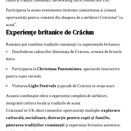
rețete și tradiții românești, networking între români din UK.
Participarea la aceste evenimente întărește comunitatea și creează
oportunități pentru românii din diaspora de a sărbători Crăciunul “ca
acasă”.
Experiențe britanice de Crăciun
Românii pot combina tradițiile românești cu experiențele britanice:
Deschiderea cadourilor dimineața de Crăciun, urmată de brunch
festiv.
Participarea la
Christmas Pantomimes
, spectacole interactive
pentru toate vârstele.
Vizitarea
Light Festivals
și parade de Crăciun în orașe mari.
Această combinație oferă o experiență completă de sărbători,
integrând cultura locală și tradițiile de acasă.
Crăciunul în UK oferă românilor oportunități multiple:
explorare
culturală, socializare, distracție pentru copii și familie,
păstrarea tradițiilor românești
și experiențe britanice autentice.