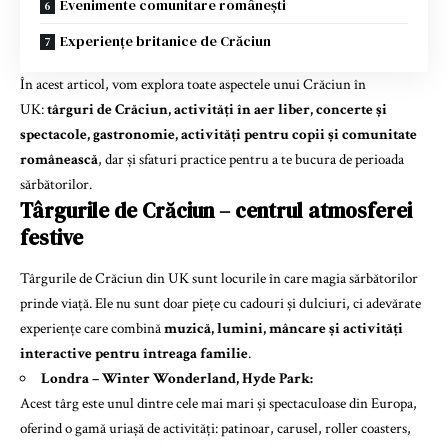
Evenimente comunitare românești
Experiențe britanice de Crăciun
În acest articol, vom explora toate aspectele unui Crăciun în
UK:
târguri de Crăciun, activități în aer liber, concerte și
spectacole, gastronomie, activități pentru copii și comunitate
românească
, dar și sfaturi practice pentru a te bucura de perioada
sărbătorilor.
Târgurile de Crăciun – centrul atmosferei
festive
Târgurile de Crăciun din UK sunt locurile în care magia sărbătorilor
prinde viață. Ele nu sunt doar piețe cu cadouri și dulciuri, ci adevărate
experiențe care combină
muzică, lumini, mâncare și activități
interactive pentru întreaga familie
.
Londra – Winter Wonderland, Hyde Park:
Acest târg este unul dintre cele mai mari și spectaculoase din Europa,
oferind o gamă uriașă de activități: patinoar, carusel, roller coasters,