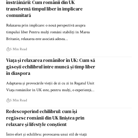
înstrăinării: Cum românii din UK
transformă timpul liber în implicare
comunitară
Relaxarea prin implicare: o nouă perspectivă asupra
timpului liber Pentru mulți români stabiliți în Marea
Britanie, relaxarea este asociată adesea…
5 Min Read
Viața și relaxarea românilor în UK: Cum să
găsești echilibrul între muncă și timp liber
în diaspora
Adaptarea și provocările vieții de zi cu zi în Regatul Unit
Viața românilor în UK este, pentru mulți, o experiență…
5 Min Read
Redescoperind echilibrul: cum își
regăsesc românii din UK liniștea prin
relaxare și lifestyle conștient
Între efort și echilibru: provocarea unui stil de viață