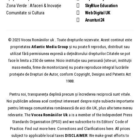
Zona Verde : Afaceri & Inovație
SkyBlue Education
Comunitate si Cultura
Web Digital UK
Anunturi24
© 2025 Vocea Româniilor uk . Toate drepturile rezervate. Acest continut este
proprietatea
Atlantic Media Group
și nu poate fi reprodus, distribuit sau
utilizat fără permisiunea expresă a deținătorului drepturilor.Citatele se pot
face în limita a 250 de semne. Nicio instituţie sau persoană (site-uri, instituţii
mass-media, firme de monitorizare) nu poate reproduce integral lucrările
protejate de Drepturi de Autor, conform Copyright, Designs and Patents Act
1988.
Pentru noi, transparența deplină precum și încrederea reciprocă sunt vitale.
Noi publicăm adesea acel conținut interesant despre niște subiecte importante
pentru întreaga comunitatea românească de aici din UK, plus alte teme mereu
relevante. The
Vocea
Româniilor
Uk
a is a member of the Independent Press
Standards Organisation (IPSO) and we subscribe to its Editors’ Code of
Practice. Find out more here. Corrections and Clarifications here. All prices
subject to applicable local taxes
DISCLAIMER:
We make great efforts to