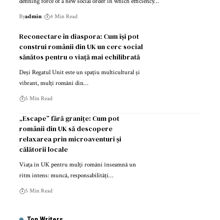
defining force of a new social order in which efficiency…
By
admin
4 Min Read
Reconectare în diaspora: Cum își pot
construi românii din UK un cerc social
sănătos pentru o viață mai echilibrată
Deși Regatul Unit este un spațiu multicultural și
vibrant, mulți români din…
5 Min Read
„Escape” fără granițe: Cum pot
românii din UK să descopere
relaxarea prin microaventuri și
călătorii locale
Viața în UK pentru mulți români înseamnă un
ritm intens: muncă, responsabilități…
5 Min Read
Top Writers