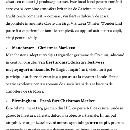
căsuțe cu cadouri și produse gourmet. Este locul ideal pentru românii
care vor să combine atmosfera britanică de Crăciun cu produse
tradiționale românești – cozonac, vin fiert și dulciuri de acasă,
disponibile în anumite căsuțe din târg. Vizitarea Winter Wonderland
poate fi o experiență de familie completă, cu opțiuni atât pentru copii,
cât și pentru adulți.
Manchester – Christmas Markets:
Manchester a adoptat tradiția târgurilor germane de Crăciun, aducând
în centrul orașului
vin fiert aromat, dulciuri festive și
meșteșuguri artizanale
. Pe lângă cumpărături, vizitatorii pot
participa la ateliere de creație sau pot asista la concerte locale. Este o
ocazie excelentă pentru români de a socializa și de a se bucura de
atmosfera de sărbători.
Birmingham – Frankfurt Christmas Market:
Este cel mai mare târg german din UK, cu peste 160 de căsuțe, unde se
găsesc brânzeturi, cârnați, dulciuri și obiecte artizanale. În timpul
târgului, se organizează
evenimente speciale pentru copii
, precum
spectacole de marionete sau demonstrații culinare, iar românii pot