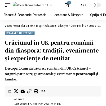
0
Aa
Finante & Economie Personala
Identitate & Diaspora
Sprijin si D
Vocea Romaniilor din UK
>
Blog
>
Relaxare si Lifestyle
>
Crăciunul în UK pentru românii din diaspora: tradiții, evenimente și experiențe de neuitat
RELAXARE SI LIFESTYLE
Crăciunul în UK pentru românii
din diaspora: tradiții, evenimente
și experiențe de neuitat
Descoperă cum sărbătoresc românii din UK Crăciunul –
târguri, patinoare, gastronomie și evenimente pentru copii și
familie.
admin
Last updated: October 10, 2025 10:44 pm