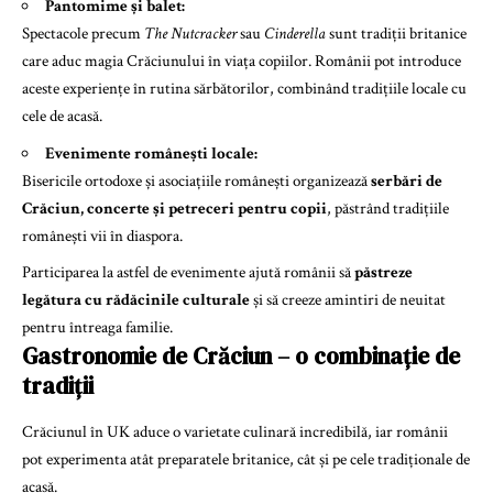
Pantomime și balet:
Spectacole precum
The Nutcracker
sau
Cinderella
sunt tradiții britanice
care aduc magia Crăciunului în viața copiilor. Românii pot introduce
aceste experiențe în rutina sărbătorilor, combinând tradițiile locale cu
cele de acasă.
Evenimente românești locale:
Bisericile ortodoxe și asociațiile românești organizează
serbări de
Crăciun, concerte și petreceri pentru copii
, păstrând tradițiile
românești vii în diaspora.
Participarea la astfel de evenimente ajută românii să
păstreze
legătura cu rădăcinile culturale
și să creeze amintiri de neuitat
pentru întreaga familie.
Gastronomie de Crăciun – o combinație de
tradiții
Crăciunul în UK aduce o varietate culinară incredibilă, iar românii
pot experimenta atât preparatele britanice, cât și pe cele tradiționale de
acasă.