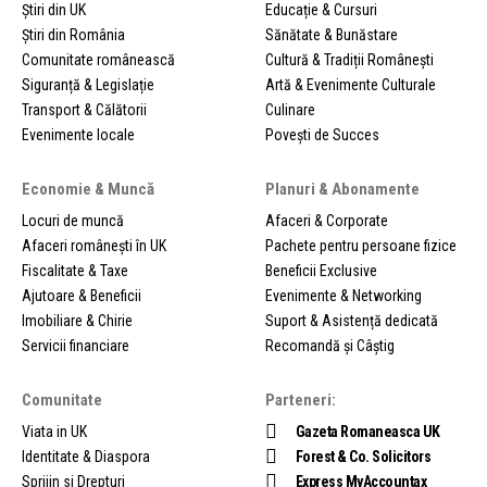
Știri din UK
Educație & Cursuri
Știri din România
Sănătate & Bunăstare
Comunitate românească
Cultură & Tradiții Românești
Siguranță & Legislație
Artă & Evenimente Culturale
Transport & Călătorii
Culinare
Evenimente locale
Povești de Succes
Economie & Muncă
Planuri & Abonamente
Locuri de muncă
Afaceri & Corporate
Afaceri românești în UK
Pachete pentru persoane fizice
Fiscalitate & Taxe
Beneficii Exclusive
Ajutoare & Beneficii
Evenimente & Networking
Imobiliare & Chirie
Suport & Asistență dedicată
Servicii financiare
Recomandă și Câștig
Comunitate
Parteneri:
Viata in UK
Gazeta Romaneasca UK
Identitate & Diaspora
Forest & Co. Solicitors
Sprijin si Drepturi
Express MyAccountax