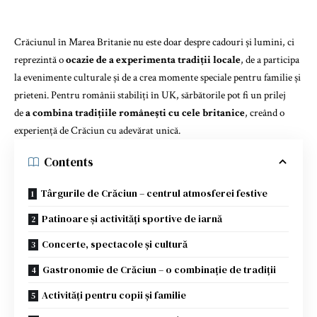
Crăciunul în Marea Britanie nu este doar despre cadouri și lumini, ci
reprezintă o
ocazie de a experimenta tradiții locale
, de a participa
la evenimente culturale și de a crea momente speciale pentru familie și
prieteni. Pentru românii stabiliți în UK, sărbătorile pot fi un prilej
de
a combina tradițiile românești cu cele britanice
, creând o
experiență de Crăciun cu adevărat unică.
Contents
Târgurile de Crăciun – centrul atmosferei festive
Patinoare și activități sportive de iarnă
Concerte, spectacole și cultură
Gastronomie de Crăciun – o combinație de tradiții
Activități pentru copii și familie