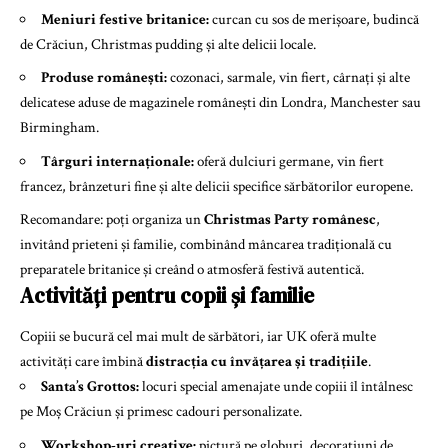
Meniuri festive britanice:
curcan cu sos de merișoare, budincă
de Crăciun, Christmas pudding și alte delicii locale.
Produse românești:
cozonaci, sarmale, vin fiert, cârnați și alte
delicatese aduse de magazinele românești din Londra, Manchester sau
Birmingham.
Târguri internaționale:
oferă dulciuri germane, vin fiert
francez, brânzeturi fine și alte delicii specifice sărbătorilor europene.
Recomandare: poți organiza un
Christmas Party românesc
,
invitând prieteni și familie, combinând mâncarea tradițională cu
preparatele britanice și creând o atmosferă festivă autentică.
Activități pentru copii și familie
Copiii se bucură cel mai mult de sărbători, iar UK oferă multe
activități care îmbină
distracția cu învățarea și tradițiile
.
Santa’s Grottos:
locuri special amenajate unde copiii îl întâlnesc
pe Moș Crăciun și primesc cadouri personalizate.
Workshop-uri creative:
pictură pe globuri, decorațiuni de