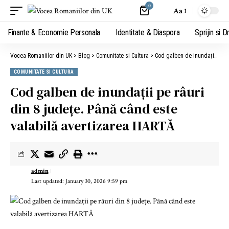
0
Aa
Finante & Economie Personala
Identitate & Diaspora
Sprijin si D
Vocea Romaniilor din UK
>
Blog
>
Comunitate si Cultura
>
Cod galben de inundații pe râuri din 8 județe. Până când este valabilă avertizarea HARTĂ
COMUNITATE SI CULTURA
Cod galben de inundații pe râuri
din 8 județe. Până când este
valabilă avertizarea HARTĂ
admin
Last updated: January 30, 2026 9:59 pm