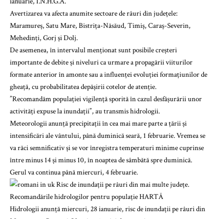
ianuarie, I.N.H.G.A.
Avertizarea va afecta anumite sectoare de râuri din județele:
Maramureș, Satu Mare, Bistrița-Năsăud, Timiș, Caraș-Severin,
Mehedinți, Gorj și Dolj.
De asemenea, în intervalul menționat sunt posibile creșteri
importante de debite și niveluri ca urmare a propagării viiturilor
formate anterior în amonte sau a influenței evoluției formațiunilor de
gheață, cu probabilitatea depășirii cotelor de atenție.
”Recomandăm populației vigilență sporită în cazul desfășurării unor
activități expuse la inundații”, au transmis hidrologii.
Meteorologii anunță precipitații în cea mai mare parte a țării și
intensificări ale vântului, până duminică seară, 1 februarie. Vremea se
va răci semnificativ și se vor înregistra temperaturi minime cuprinse
între minus 14 și minus 10, în noaptea de sâmbătă spre duminică.
Gerul va continua până miercuri, 4 februarie.
Hidrologii anunță miercuri, 28 ianuarie, risc de inundații pe râuri din