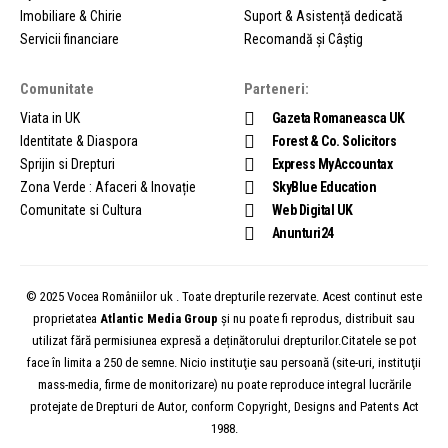
Imobiliare & Chirie
Suport & Asistență dedicată
Servicii financiare
Recomandă și Câștig
Comunitate
Parteneri:
Viata in UK
Gazeta Romaneasca UK
Identitate & Diaspora
Forest & Co. Solicitors
Sprijin si Drepturi
Express MyAccountax
Zona Verde : Afaceri & Inovație
SkyBlue Education
Comunitate si Cultura
Web Digital UK
Anunturi24
© 2025 Vocea Româniilor uk . Toate drepturile rezervate. Acest continut este
proprietatea
Atlantic Media Group
și nu poate fi reprodus, distribuit sau
utilizat fără permisiunea expresă a deținătorului drepturilor.Citatele se pot
face în limita a 250 de semne. Nicio instituţie sau persoană (site-uri, instituţii
mass-media, firme de monitorizare) nu poate reproduce integral lucrările
protejate de Drepturi de Autor, conform Copyright, Designs and Patents Act
1988.