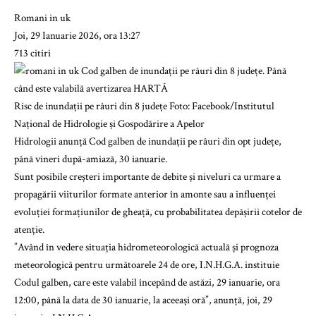
Romani in uk
Joi, 29 Ianuarie 2026, ora 13:27
713 citiri
Risc de inundații pe râuri din 8 județe Foto: Facebook/Institutul
Național de Hidrologie și Gospodărire a Apelor
Hidrologii anunță Cod galben de inundații pe râuri din opt județe,
până vineri după-amiază, 30 ianuarie.
Sunt posibile creșteri importante de debite și niveluri ca urmare a
propagării viiturilor formate anterior în amonte sau a influenței
evoluției formațiunilor de gheață, cu probabilitatea depășirii cotelor de
atenție.
”Având în vedere situația hidrometeorologică actuală și prognoza
meteorologică pentru următoarele 24 de ore, I.N.H.G.A. instituie
Codul galben, care este valabil începând de astăzi, 29 ianuarie, ora
12:00, până la data de 30 ianuarie, la aceeași oră”, anunță, joi, 29