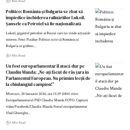
3 Min Read
Politico: România și Bulgaria se zbat să
împiedice închiderea rafinăriilor Lukoil.
Șansele ca Petrotel să fie naționalizată
Lukoil, gigantul petrolier al Rusiei care își vinde acțiunile
externe. Foto: Pixabay Politico scrie că România și
Bulgaria se grăbesc…
3 Min Read
Un fost europarlamentar îl atacă dur pe
Claudiu Manda: „Ne-ați făcut de râs țara în
Parlamentul European. Nu primim lecții de
la chiulangiul campion!”
Miercuri, 28 Ianuarie 2026, ora 13:29 10841 citiri
Europarlamentarul PSD Claudiu Manda FOTO: Captură
video/Facebook/Claudiu Manda Fostul europarlamentar
Vlad Gheorghe…
4 Min Read