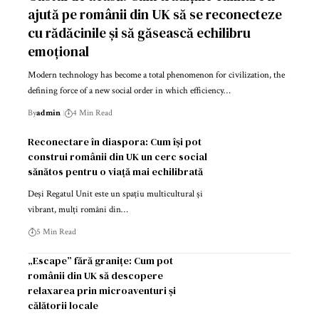
ajută pe românii din UK să se reconecteze
cu rădăcinile și să găsească echilibru
emoțional
Modern technology has become a total phenomenon for civilization, the
defining force of a new social order in which efficiency…
By
admin
4 Min Read
Reconectare în diaspora: Cum își pot
construi românii din UK un cerc social
sănătos pentru o viață mai echilibrată
Deși Regatul Unit este un spațiu multicultural și
vibrant, mulți români din…
5 Min Read
„Escape” fără granițe: Cum pot
românii din UK să descopere
relaxarea prin microaventuri și
călătorii locale