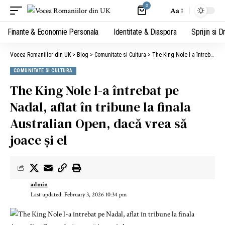
0
Aa
Finante & Economie Personala
Identitate & Diaspora
Sprijin si D
Vocea Romaniilor din UK
>
Blog
>
Comunitate si Cultura
>
The King Nole l-a întrebat pe Nadal, aflat în tribune la finala Australian Open, dacă vrea să joace și el
COMUNITATE SI CULTURA
The King Nole l-a întrebat pe
Nadal, aflat în tribune la finala
Australian Open, dacă vrea să
joace și el
admin
Last updated: February 3, 2026 10:34 pm