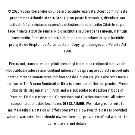
© 2025 Vocea Româniilor uk . Toate drepturile rezervate. Acest continut este
proprietatea
Atlantic Media Group
și nu poate fi reprodus, distribuit sau
utilizat fără permisiunea expresă a deținătorului drepturilor.Citatele se pot
face în limita a 250 de semne. Nicio instituţie sau persoană (site-uri, instituţii
mass-media, firme de monitorizare) nu poate reproduce integral lucrările
protejate de Drepturi de Autor, conform Copyright, Designs and Patents Act
1988.
Pentru noi, transparența deplină precum și încrederea reciprocă sunt vitale.
Noi publicăm adesea acel conținut interesant despre niște subiecte importante
pentru întreaga comunitatea românească de aici din UK, plus alte teme mereu
relevante. The
Vocea
Româniilor
Uk
a is a member of the Independent Press
Standards Organisation (IPSO) and we subscribe to its Editors’ Code of
Practice. Find out more here. Corrections and Clarifications here. All prices
subject to applicable local taxes
DISCLAIMER:
We make great efforts to
maintain reliable data on all offers presented. However, this data is provided
without warranty. Users should always check the provider’s official website for
current terms and details.