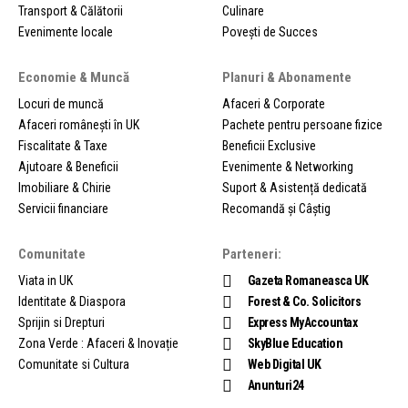
Transport & Călătorii
Culinare
Evenimente locale
Povești de Succes
Economie & Muncă
Planuri & Abonamente
Locuri de muncă
Afaceri & Corporate
Afaceri românești în UK
Pachete pentru persoane fizice
Fiscalitate & Taxe
Beneficii Exclusive
Ajutoare & Beneficii
Evenimente & Networking
Imobiliare & Chirie
Suport & Asistență dedicată
Servicii financiare
Recomandă și Câștig
Comunitate
Parteneri:
Viata in UK
Gazeta Romaneasca UK
Identitate & Diaspora
Forest & Co. Solicitors
Sprijin si Drepturi
Express MyAccountax
Zona Verde : Afaceri & Inovație
SkyBlue Education
Comunitate si Cultura
Web Digital UK
Anunturi24