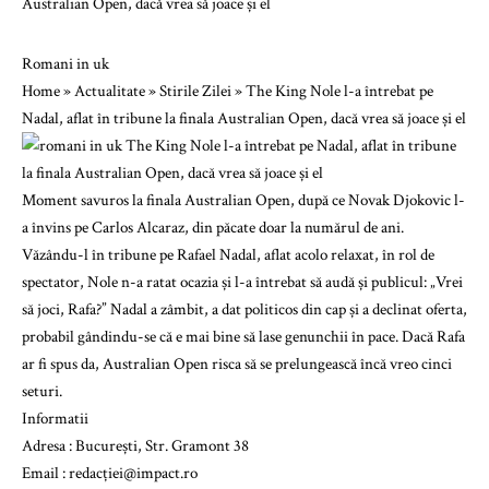
Romani in uk
Home
»
Actualitate
»
Stirile Zilei
»
The King Nole l-a întrebat pe
Nadal, aflat în tribune la finala Australian Open, dacă vrea să joace și el
Moment savuros la finala Australian Open, după ce Novak Djokovic l-
a învins pe Carlos Alcaraz, din păcate doar la numărul de ani.
Văzându-l în tribune pe Rafael Nadal, aflat acolo relaxat, în rol de
spectator, Nole n-a ratat ocazia și l-a întrebat să audă și publicul: „Vrei
să joci, Rafa?” Nadal a zâmbit, a dat politicos din cap și a declinat oferta,
probabil gândindu-se că e mai bine să lase genunchii în pace. Dacă Rafa
ar fi spus da, Australian Open risca să se prelungească încă vreo cinci
seturi.
Informatii
Adresa : București, Str. Gramont 38
Email : redacției@impact.ro