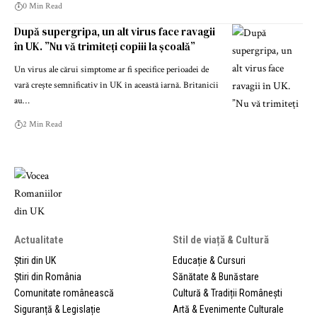
0 Min Read
După supergripa, un alt virus face ravagii
în UK. ”Nu vă trimiteți copiii la școală”
Un virus ale cărui simptome ar fi specifice perioadei de
vară crește semnificativ în UK în această iarnă. Britanicii
au…
2 Min Read
Actualitate
Stil de viață & Cultură
Știri din UK
Educație & Cursuri
Știri din România
Sănătate & Bunăstare
Comunitate românească
Cultură & Tradiții Românești
Siguranță & Legislație
Artă & Evenimente Culturale