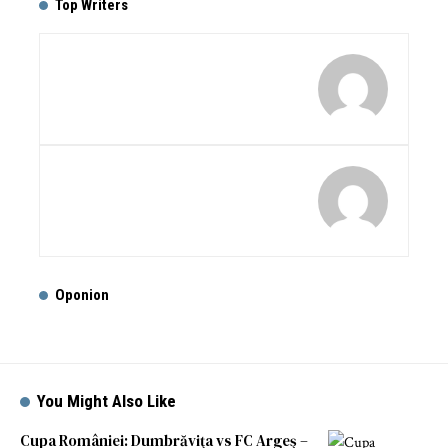
Top Writers
Oponion
You Might Also Like
Cupa României: Dumbrăviţa vs FC Argeş –