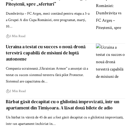
Piteştenii, spre „sferturi”
Dumbrăviţa – FC Argeş, meci contând pentru etapa a 3-a
a Grupei A din Cupa României, este programat, marți,
10…
3 Min Read
Ucraina a testat cu succes o nouă dronă
terestră capabilă de misiuni de luptă
autonome
Compania ucraineană „Ukrainian Armor” a anunțat că a
testat cu succes sistemul terestru fără pilot Protector.
Sistemul are capacitatea de…
2 Min Read
Bărbat găsit decapitat cu o ghilotină improvizată, într-un
apartament din Timișoara. A lăsat două bilete de adio
Un bărbat în vârstă de 45 de ani a fost găsit decapitat cu o ghilotină improvizată,
într-un apartament închiriat în…