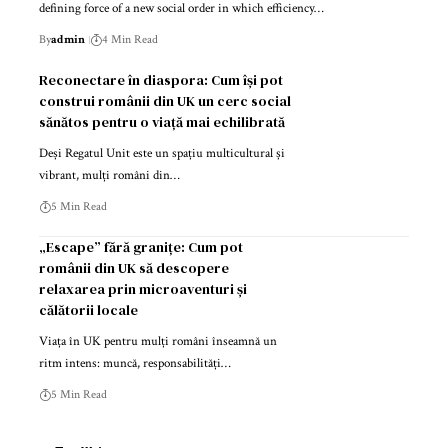
defining force of a new social order in which efficiency…
By
admin
4 Min Read
Reconectare în diaspora: Cum își pot
construi românii din UK un cerc social
sănătos pentru o viață mai echilibrată
Deși Regatul Unit este un spațiu multicultural și
vibrant, mulți români din…
5 Min Read
„Escape” fără granițe: Cum pot
românii din UK să descopere
relaxarea prin microaventuri și
călătorii locale
Viața în UK pentru mulți români înseamnă un
ritm intens: muncă, responsabilități…
5 Min Read