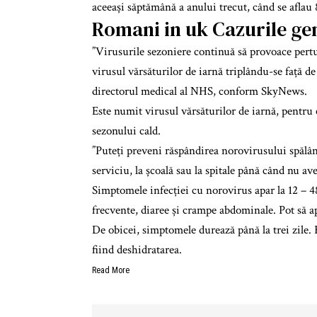
aceeași săptămână a anului trecut, când se aflau 
Romani in uk Cazurile gen
”Virusurile sezoniere continuă să provoace pertur
virusul vărsăturilor de iarnă triplându-se față d
directorul medical al NHS, conform SkyNews.
Este numit virusul vărsăturilor de iarnă, pentru c
sezonului cald.
”Puteți preveni răspândirea norovirusului spălâ
serviciu, la școală sau la spitale până când nu 
Simptomele infecției cu norovirus apar la 12 – 48
frecvente, diaree și crampe abdominale. Pot să ap
De obicei, simptomele durează până la trei zile. 
fiind deshidratarea.
Read More