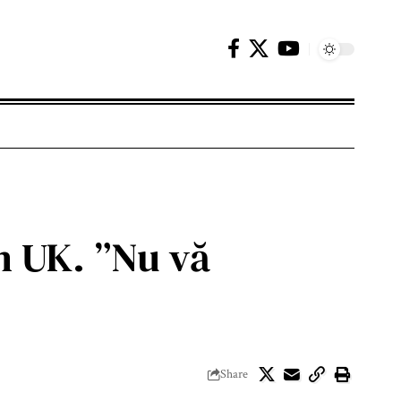
în UK. ”Nu vă
Share