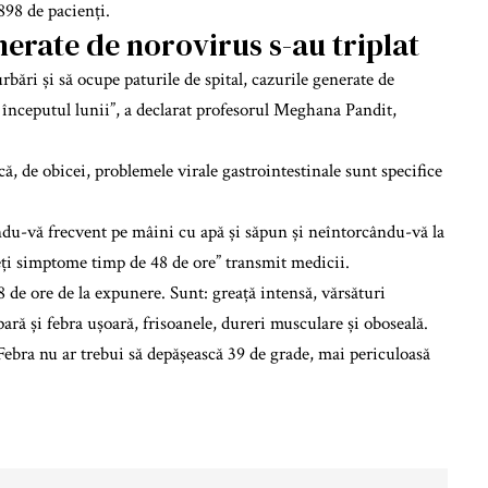
898 de pacienți.
erate de norovirus s-au triplat
bări și să ocupe paturile de spital, cazurile generate de
e începutul lunii”, a declarat profesorul Meghana Pandit,
ă, de obicei, problemele virale gastrointestinale sunt specifice
ndu-vă frecvent pe mâini cu apă și săpun și neîntorcându-vă la
aveți simptome timp de 48 de ore” transmit medicii.
 de ore de la expunere. Sunt: greață intensă, vărsături
ară și febra ușoară, frisoanele, dureri musculare și oboseală.
Febra nu ar trebui să depășească 39 de grade, mai periculoasă