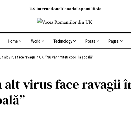
U.S.
International
Canada
Espau00f1ola
Home
World
Technology
Posts
Pages
 alt virus face ravagii în UK. ”Nu vă trimiteți copiii la școală”
alt virus face ravagii 
oală”