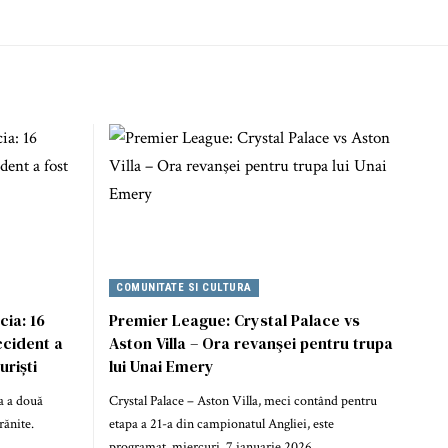
COMUNITATE SI CULTURA
cia: 16
Premier League: Crystal Palace vs
accident a
Aston Villa – Ora revanşei pentru trupa
uriști
lui Unai Emery
a a două
Crystal Palace – Aston Villa, meci contând pentru
rănite.
etapa a 21-a din campionatul Angliei, este
programat, miercuri, 7 ianuarie 2026,…