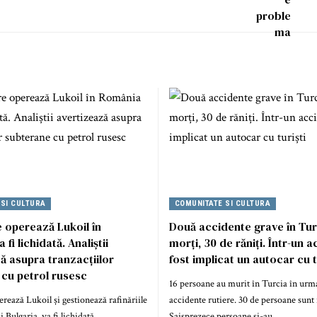
 SI CULTURA
COMUNITATE SI CULTURA
 operează Lukoil în
Două accidente grave în Tur
fi lichidată. Analiștii
morți, 30 de răniți. Într-un 
ă asupra tranzacțiilor
fost implicat un autocar cu t
cu petrol rusesc
16 persoane au murit în Turcia în urm
rează Lukoil și gestionează rafinăriile
accidente rutiere. 30 de persoane sunt 
Bulgaria, va fi lichidată,
Şaisprezece persoane şi-au…