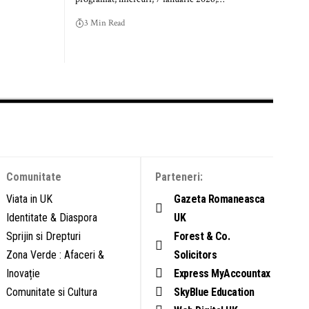
3 Min Read
Comunitate
Parteneri:
Viata in UK
Gazeta Romaneasca
Identitate & Diaspora
UK
Sprijin si Drepturi
Forest & Co.
Zona Verde : Afaceri &
Solicitors
Inovație
Express MyAccountax
Comunitate si Cultura
SkyBlue Education