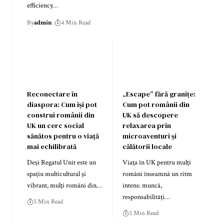
efficiency…
By
admin
4 Min Read
Reconectare în
„Escape” fără granițe:
diaspora: Cum își pot
Cum pot românii din
construi românii din
UK să descopere
UK un cerc social
relaxarea prin
sănătos pentru o viață
microaventuri și
mai echilibrată
călătorii locale
Deși Regatul Unit este un
Viața în UK pentru mulți
spațiu multicultural și
români înseamnă un ritm
vibrant, mulți români din…
intens: muncă,
responsabilități…
5 Min Read
5 Min Read