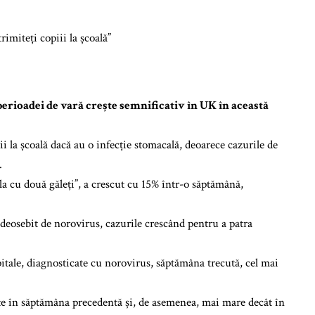
perioadei de vară crește semnificativ în UK în această
iii la școală dacă au o
infecție
stomacală, deoarece cazurile de
.
a cu două găleți”, a crescut cu 15% într-o săptămână,
d deosebit de norovirus, cazurile crescând pentru a patra
pitale, diagnosticate cu norovirus, săptămâna trecută, cel mai
te în săptămâna precedentă și, de asemenea, mai mare decât în ​​