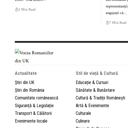
reprezentanți
2 Min Read
angajații că…
7 Min Read
Actualitate
Stil de viață & Cultură
Știri din UK
Educație & Cursuri
Știri din România
Sănătate & Bunăstare
Comunitate românească
Cultură & Tradiții Românești
Siguranță & Legislație
Artă & Evenimente
Transport & Călătorii
Culturale
Evenimente locale
Culinare