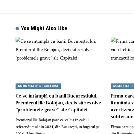
You Might Also Like
COMUNITATE SI CULTURA
COMUNITATE
Ce se întâmplă cu banii Bucureștiului.
Firma care
Premierul Ilie Bolojan, decis să rezolve
România va 
”problemele grave” ale Capitalei
avertizeaz
subterane 
Premierul Ilie Bolojan pare că va lua în calcul
referendumul din 2024, din București, în bugetul pe
Firma care ope
2026. ”Una dintre…
din România și 