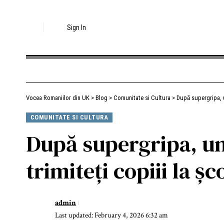
Sign In
Vocea Romaniilor din UK
>
Blog
>
Comunitate si Cultura
>
După supergripa, un
COMUNITATE SI CULTURA
După supergripa, un 
trimiteți copiii la șc
admin
Last updated: February 4, 2026 6:32 am