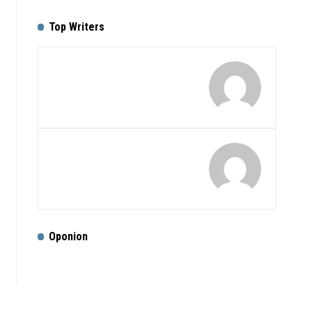
Top Writers
Oponion