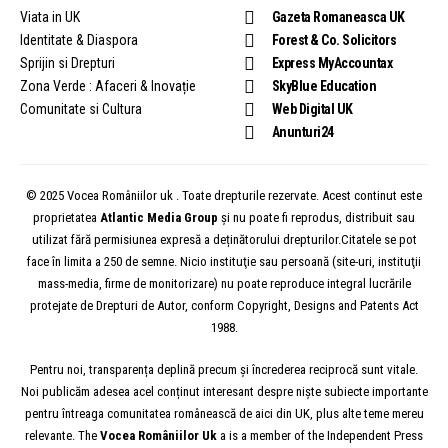
Viata in UK
Gazeta Romaneasca UK
Identitate & Diaspora
Forest & Co. Solicitors
Sprijin si Drepturi
Express MyAccountax
Zona Verde : Afaceri & Inovație
SkyBlue Education
Comunitate si Cultura
Web Digital UK
Anunturi24
© 2025 Vocea Româniilor uk . Toate drepturile rezervate. Acest continut este
proprietatea
Atlantic Media Group
și nu poate fi reprodus, distribuit sau
utilizat fără permisiunea expresă a deținătorului drepturilor.Citatele se pot
face în limita a 250 de semne. Nicio instituţie sau persoană (site-uri, instituţii
mass-media, firme de monitorizare) nu poate reproduce integral lucrările
protejate de Drepturi de Autor, conform Copyright, Designs and Patents Act
1988.
Pentru noi, transparența deplină precum și încrederea reciprocă sunt vitale.
Noi publicăm adesea acel conținut interesant despre niște subiecte importante
pentru întreaga comunitatea românească de aici din UK, plus alte teme mereu
relevante. The
Vocea
Româniilor
Uk
a is a member of the Independent Press