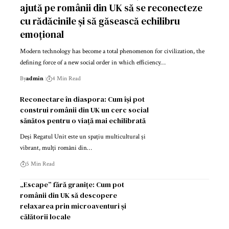
ajută pe românii din UK să se reconecteze
cu rădăcinile și să găsească echilibru
emoțional
Modern technology has become a total phenomenon for civilization, the
defining force of a new social order in which efficiency…
By
admin
4 Min Read
Reconectare în diaspora: Cum își pot
construi românii din UK un cerc social
sănătos pentru o viață mai echilibrată
Deși Regatul Unit este un spațiu multicultural și
vibrant, mulți români din…
5 Min Read
„Escape” fără granițe: Cum pot
românii din UK să descopere
relaxarea prin microaventuri și
călătorii locale