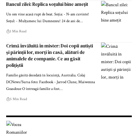
Bancul zilei: Replica soțului bine amețit
Un om vine acasă rupt de beat. Soția: - N-am cuvinte!
Soțul: - Mulțumesc lui Dumnezeu! 24 de ani de…
1 Min Read
Crimă învăluită în mister: Doi copii autiști
și părinții lor, morți în casă, alături de
animalele de companie. Ce au găsit
polițiștii
Familie găsită decedată în locuință, Australia. Colaj
DCNews/Sursa foto: Facebook - Jarrod Clune, Maiwenna
Goasdoue O întreagă familie a fost…
5 Min Read