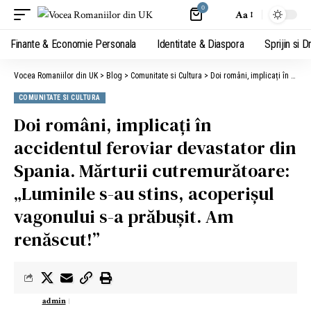
0
Aa
Finante & Economie Personala
Identitate & Diaspora
Sprijin si D
Vocea Romaniilor din UK
>
Blog
>
Comunitate si Cultura
>
Doi români, implicați în accidentul feroviar devastator din Spania. Mărturii cutremurătoare: „Luminile s-au stins, acoperișul vagonului s-a prăbușit. Am renăscut!”
COMUNITATE SI CULTURA
Doi români, implicați în
accidentul feroviar devastator din
Spania. Mărturii cutremurătoare:
„Luminile s-au stins, acoperișul
vagonului s-a prăbușit. Am
renăscut!”
admin