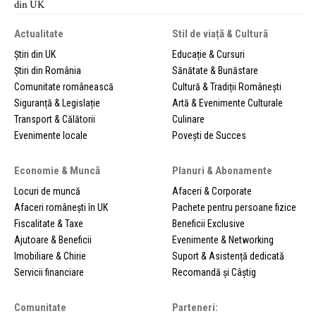
Actualitate
Stil de viață & Cultură
Știri din UK
Educație & Cursuri
Știri din România
Sănătate & Bunăstare
Comunitate românească
Cultură & Tradiții Românești
Siguranță & Legislație
Artă & Evenimente Culturale
Transport & Călătorii
Culinare
Evenimente locale
Povești de Succes
Economie & Muncă
Planuri & Abonamente
Locuri de muncă
Afaceri & Corporate
Afaceri românești în UK
Pachete pentru persoane fizice
Fiscalitate & Taxe
Beneficii Exclusive
Ajutoare & Beneficii
Evenimente & Networking
Imobiliare & Chirie
Suport & Asistență dedicată
Servicii financiare
Recomandă și Câștig
Comunitate
Parteneri: