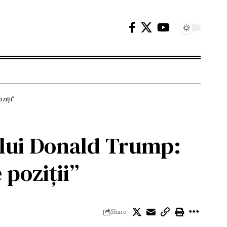
ziții”
 lui Donald Trump:
poziții”
Share