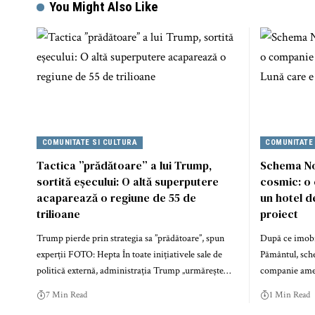
You Might Also Like
COMUNITATE SI CULTURA
COMUNITATE
Tactica ”prădătoare” a lui Trump,
Schema Nor
sortită eșecului: O altă superputere
cosmic: o 
acaparează o regiune de 55 de
un hotel d
trilioane
proiect
Trump pierde prin strategia sa ”prădătoare”, spun
După ce imobil
experții FOTO: Hepta În toate inițiativele sale de
Pământul, sche
politică externă, administrația Trump „urmărește…
companie ame
7 Min Read
1 Min Read