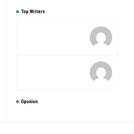
Top Writers
Oponion