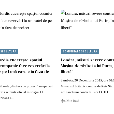
 SI CULTURA
COMUNITATE SI CULTURA
dis cucerește spațiul
Londra, măsuri severe contr
companie face rezervări la
Mașina de război a lui Putin,
e pe Lună care e în faza de
liberă”
Sambata, 20 Decembrie 2025, ora 01:3
iarele „din faza de proiect” au epuizat
Guvernul britanic condus de Keir St
ma se mută oficial în spațiu. O
noi sancțiuni contra Rusiei FOTO:…
ricană a…
5 Min Read