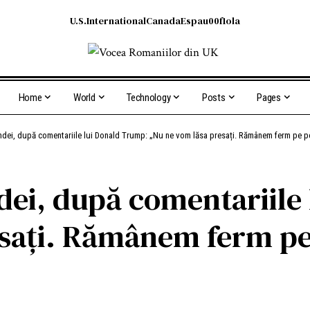
U.S.
International
Canada
Espau00f1ola
Home
World
Technology
Posts
Pages
ndei, după comentariile lui Donald Trump: „Nu ne vom lăsa presați. Rămânem ferm pe po
ei, după comentariile
sați. Rămânem ferm pe 