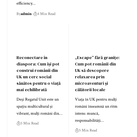
efficiency…
By
admin
4 Min Read
Reconectare în
„Escape” fără granițe:
diaspora: Cum își pot
Cum pot românii din
construi românii din
UK să descopere
UK un cerc social
relaxarea prin
sănătos pentru o viață
microaventuri și
mai echilibrată
călătorii locale
Deși Regatul Unit este un
Viața în UK pentru mulți
spațiu multicultural și
români înseamnă un ritm
vibrant, mulți români din…
intens: muncă,
responsabilități…
5 Min Read
5 Min Read