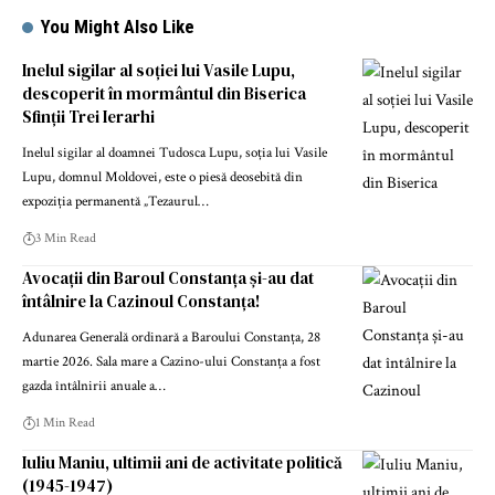
You Might Also Like
Inelul sigilar al soției lui Vasile Lupu,
descoperit în mormântul din Biserica
Sfinții Trei Ierarhi
Inelul sigilar al doamnei Tudosca Lupu, soția lui Vasile
Lupu, domnul Moldovei, este o piesă deosebită din
expoziția permanentă „Tezaurul…
3 Min Read
Avocații din Baroul Constanța și-au dat
întâlnire la Cazinoul Constanța!
Adunarea Generală ordinară a Baroului Constanța, 28
martie 2026. Sala mare a Cazino-ului Constanța a fost
gazda întâlnirii anuale a…
1 Min Read
Iuliu Maniu, ultimii ani de activitate politică
(1945-1947)