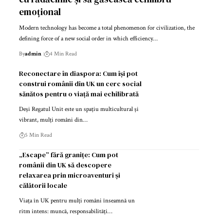
emoțional
Modern technology has become a total phenomenon for civilization, the
defining force of a new social order in which efficiency…
By
admin
4 Min Read
Reconectare în diaspora: Cum își pot
construi românii din UK un cerc social
sănătos pentru o viață mai echilibrată
Deși Regatul Unit este un spațiu multicultural și
vibrant, mulți români din…
5 Min Read
„Escape” fără granițe: Cum pot
românii din UK să descopere
relaxarea prin microaventuri și
călătorii locale
Viața în UK pentru mulți români înseamnă un
ritm intens: muncă, responsabilități…