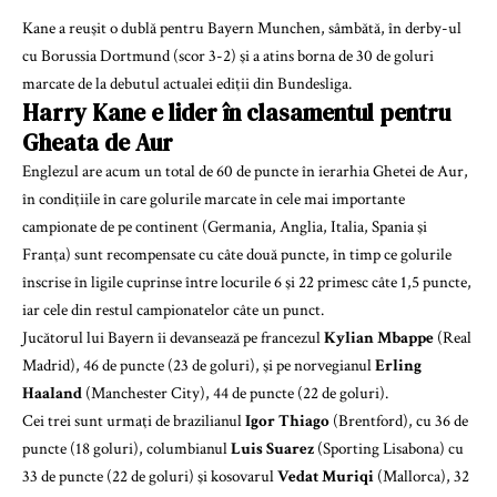
Kane a reuşit o dublă pentru Bayern Munchen, sâmbătă, în derby-ul
cu Borussia Dortmund (scor 3-2) şi a atins borna de 30 de goluri
marcate de la debutul actualei ediţii din Bundesliga.
Harry Kane e lider în clasamentul pentru
Gheata de Aur
Englezul are acum un total de 60 de puncte în ierarhia Ghetei de Aur,
în condiţiile în care golurile marcate în cele mai importante
campionate de pe continent (Germania, Anglia, Italia, Spania şi
Franţa) sunt recompensate cu câte două puncte, în timp ce golurile
înscrise în ligile cuprinse între locurile 6 şi 22 primesc câte 1,5 puncte,
iar cele din restul campionatelor câte un punct.
Jucătorul lui Bayern îi devansează pe francezul
Kylian Mbappe
(Real
Madrid), 46 de puncte (23 de goluri), şi pe norvegianul
Erling
Haaland
(Manchester City), 44 de puncte (22 de goluri).
Cei trei sunt urmaţi de brazilianul
Igor Thiago
(Brentford), cu 36 de
puncte (18 goluri), columbianul
Luis Suarez
(Sporting Lisabona) cu
33 de puncte (22 de goluri) şi kosovarul
Vedat Muriqi
(Mallorca), 32