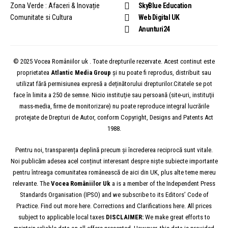
Zona Verde : Afaceri & Inovație
SkyBlue Education
Comunitate si Cultura
Web Digital UK
Anunturi24
© 2025 Vocea Româniilor uk . Toate drepturile rezervate. Acest continut este
proprietatea
Atlantic Media Group
și nu poate fi reprodus, distribuit sau
utilizat fără permisiunea expresă a deținătorului drepturilor.Citatele se pot
face în limita a 250 de semne. Nicio instituţie sau persoană (site-uri, instituţii
mass-media, firme de monitorizare) nu poate reproduce integral lucrările
protejate de Drepturi de Autor, conform Copyright, Designs and Patents Act
1988.
Pentru noi, transparența deplină precum și încrederea reciprocă sunt vitale.
Noi publicăm adesea acel conținut interesant despre niște subiecte importante
pentru întreaga comunitatea românească de aici din UK, plus alte teme mereu
relevante. The
Vocea
Româniilor
Uk
a is a member of the Independent Press
Standards Organisation (IPSO) and we subscribe to its Editors’ Code of
Practice. Find out more here. Corrections and Clarifications here. All prices
subject to applicable local taxes
DISCLAIMER:
We make great efforts to