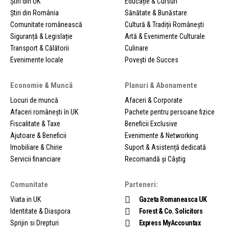
Știri din UK
Educație & Cursuri
Știri din România
Sănătate & Bunăstare
Comunitate românească
Cultură & Tradiții Românești
Siguranță & Legislație
Artă & Evenimente Culturale
Transport & Călătorii
Culinare
Evenimente locale
Povești de Succes
Economie & Muncă
Planuri & Abonamente
Locuri de muncă
Afaceri & Corporate
Afaceri românești în UK
Pachete pentru persoane fizice
Fiscalitate & Taxe
Beneficii Exclusive
Ajutoare & Beneficii
Evenimente & Networking
Imobiliare & Chirie
Suport & Asistență dedicată
Servicii financiare
Recomandă și Câștig
Comunitate
Parteneri:
Viata in UK
Gazeta Romaneasca UK
Identitate & Diaspora
Forest & Co. Solicitors
Sprijin si Drepturi
Express MyAccountax