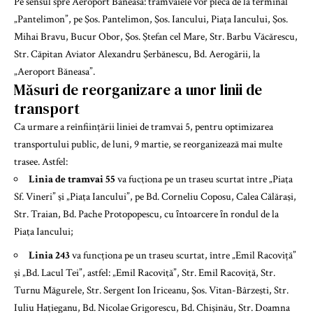
Pe sensul spre Aeroport Băneasa: tramvaiele vor pleca de la terminal
„Pantelimon”, pe Şos. Pantelimon, Şos. Iancului, Piața Iancului, Şos.
Mihai Bravu, Bucur Obor, Şos. Ştefan cel Mare, Str. Barbu Văcărescu,
Str. Căpitan Aviator Alexandru Şerbănescu, Bd. Aerogării, la
„Aeroport Băneasa”.
Măsuri de reorganizare a unor linii de
transport
Ca urmare a reînființării liniei de tramvai 5, pentru optimizarea
transportului public, de luni, 9 martie, se reorganizează mai multe
trasee. Astfel:
Linia de tramvai 55
va fucţiona pe un traseu scurtat între „Piaţa
Sf. Vineri” şi „Piaţa Iancului”, pe Bd. Corneliu Coposu, Calea Călăraşi,
Str. Traian, Bd. Pache Protopopescu, cu ȋntoarcere ȋn rondul de la
Piaţa Iancului;
Linia 243
va funcționa pe un traseu scurtat, între „Emil Racoviță”
și „Bd. Lacul Tei”, astfel: „Emil Racoviţă”, Str. Emil Racoviţă, Str.
Turnu Măgurele, Str. Sergent Ion Iriceanu, Şos. Vitan-Bârzeşti, Str.
Iuliu Haţieganu, Bd. Nicolae Grigorescu, Bd. Chişinău, Str. Doamna