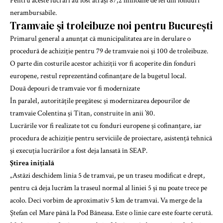
Pentru aceste lucrări au fost atrași 87,2 milioane de lei din fonduri
nerambursabile.
Tramvaie și troleibuze noi pentru București
Primarul general a anunțat că municipalitatea are în derulare o
procedură de achiziție pentru 79 de tramvaie noi și 100 de troleibuze.
O parte din costurile acestor achiziții vor fi acoperite din fonduri
europene, restul reprezentând cofinanțare de la bugetul local.
Două depouri de tramvaie vor fi modernizate
În paralel, autoritățile pregătesc și modernizarea depourilor de
tramvaie Colentina și Titan, construite în anii ’80.
Lucrările vor fi realizate tot cu fonduri europene și cofinanțare, iar
procedura de achiziție pentru serviciile de proiectare, asistență tehnică
și execuția lucrărilor a fost deja lansată în SEAP.
Știrea inițială
„Astăzi deschidem linia 5 de tramvai, pe un traseu modificat e drept,
pentru că deja lucrăm la traseul normal al liniei 5 și nu poate trece pe
acolo. Deci vorbim de aproximativ 5 km de tramvai. Va merge de la
Ștefan cel Mare până la Pod Băneasa. Este o linie care este foarte cerută.