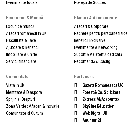
Evenimente locale
Povești de Succes
Economie & Muncă
Planuri & Abonamente
Locuri de muncă
Afaceri & Corporate
Afaceri românești în UK
Pachete pentru persoane fizice
Fiscalitate & Taxe
Beneficii Exclusive
Ajutoare & Beneficii
Evenimente & Networking
Imobiliare & Chirie
Suport & Asistență dedicată
Servicii financiare
Recomandă și Câștig
Comunitate
Parteneri:
Viata in UK
Gazeta Romaneasca UK
Identitate & Diaspora
Forest & Co. Solicitors
Sprijin si Drepturi
Express MyAccountax
Zona Verde : Afaceri & Inovație
SkyBlue Education
Comunitate si Cultura
Web Digital UK
Anunturi24