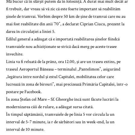
Mă bucur că în sfârșit putem da în folosință. A durat mai mult decât ar
fi trebuit, dar vreau să vă zic că este foarte important să reabilităm
șinele de tramvai. Vorbim despre 50 km de șine de tramvai care nu au
mai fost reabilitate din anii ’70”, a declarat Ciprian Ciucu, prezent la
darea în circulației a liniei 5.
Edilul general a adăugat că e importată reabilitarea șinelor fiindcă
tramvaiele nou achiziționate se strică dacă merg pe aceste trasee
învechite.
Linia va fi reluată de la prânz, ora 12.00, și are un traseu extins, pe
traseul Aeroportul Băneasa – terminalul „Pantelimon”, asigurând
„legătura între nordul și estul Capitalei, mobilitatea celor care
lucrează în zona de birouri”, mai precizează Primăria Capitalei, într-o
postare pe Facebook.
În zona Ștefan cel Mare – Sf. Gheorghe încă sunt făcute lucrări la
modernizarea căii de rulare, a adăugat sursa citată.
În timpul săptămânii, tramvaiele de pe linia 5 vor circula la un
interval de 5-7 minute, ia r de sărbători sau în week-end, la un
interval de 10 minute.