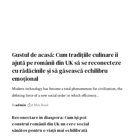
Gustul de acasă: Cum tradițiile culinare îi
ajută pe românii din UK să se reconecteze
cu rădăcinile și să găsească echilibru
emoțional
Modern technology has become a total phenomenon for civilization, the
defining force of a new social order in which efficiency…
By
admin
4 Min Read
Reconectare în diaspora: Cum își pot
construi românii din UK un cerc social
sănătos pentru o viață mai echilibrată