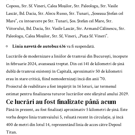
Coposu, Str. Sf. Vineri, Calea Moşilor, Str. Paleologu, Str. Vasile
Lascăr, Bd. Dacia, Str. Alecu Russo, Str. Tunari, „Şoseaua Ştefan cel
Mare”, cu întoarcere pe Str. Tunari, Şos. Ştefan cel Mare, Str.
Viitorului, Bd. Dacia, Str. Vasile Lascăr, Str. Armand Călinescu, Str.
Paleologu, Calea Moşilor, Str. Sf, Vineri, „Piaţa Sf. Vineri”.
Linia navetă de autobuz 636
va fi suspendată.
Lucrările de modernizare a liniilor de tramvai din București, începute
în februarie 2024, avansează treptat. Din cei 141 de kilometri de șină
dublă de tramvai existenți în Capitală, aproximativ 50 de kilometri
erau în stare critică, fiind nemodernizați încă din anii ’70.
Proiectul de reabilitare a fost împărțit în 16 loturi, iar termenul
estimat pentru finalizarea tuturor lucrărilor este sfârșitul anului 2029.
Ce lucrări au fost finalizate până acum
Până în prezent, au fost finalizați aproximativ 5 kilometri de șină. Este
vorba despre linia tramvaiului 5, reluată recent în circulație, și încă
400 de metri din lotul 14, reprezentând linia de acces către Depoul
Titan.