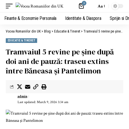
0
Aa
Finante & Economie Personala
Identitate & Diaspora
Sprijin si D
Vocea Romaniilor din UK
>
Blog
>
Educatie & Tineret
>
Tramvaiul 5 revine pe șine după doi ani de pauză: traseu extins între Băneasa și Pantelimon
EDUCATIE & TINERET
Tramvaiul 5 revine pe șine după
doi ani de pauză: traseu extins
între Băneasa și Pantelimon
admin
Last updated: March 9, 2026 3:34 am