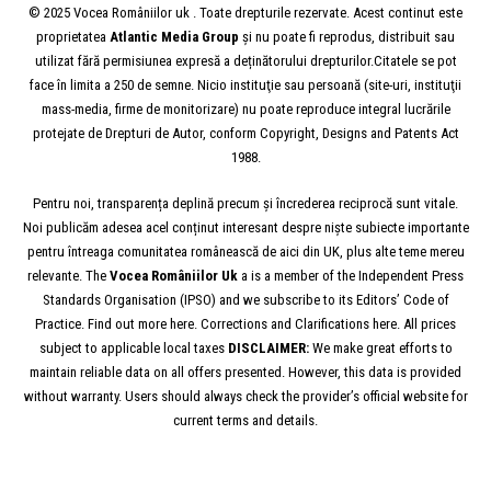
© 2025 Vocea Româniilor uk . Toate drepturile rezervate. Acest continut este
proprietatea
Atlantic Media Group
și nu poate fi reprodus, distribuit sau
utilizat fără permisiunea expresă a deținătorului drepturilor.Citatele se pot
face în limita a 250 de semne. Nicio instituţie sau persoană (site-uri, instituţii
mass-media, firme de monitorizare) nu poate reproduce integral lucrările
protejate de Drepturi de Autor, conform Copyright, Designs and Patents Act
1988.
Pentru noi, transparența deplină precum și încrederea reciprocă sunt vitale.
Noi publicăm adesea acel conținut interesant despre niște subiecte importante
pentru întreaga comunitatea românească de aici din UK, plus alte teme mereu
relevante. The
Vocea
Româniilor
Uk
a is a member of the Independent Press
Standards Organisation (IPSO) and we subscribe to its Editors’ Code of
Practice. Find out more here. Corrections and Clarifications here. All prices
subject to applicable local taxes
DISCLAIMER:
We make great efforts to
maintain reliable data on all offers presented. However, this data is provided
without warranty. Users should always check the provider’s official website for
current terms and details.