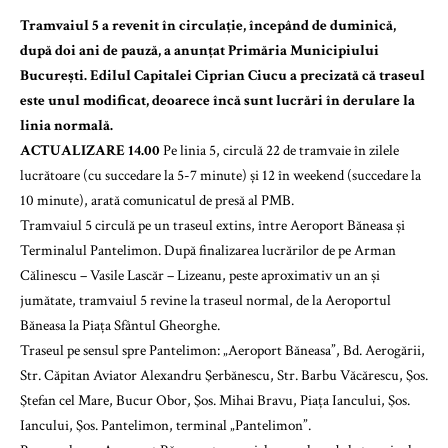
Tramvaiul 5 a revenit în circulație, începând de duminică,
după doi ani de pauză, a anunțat Primăria Municipiului
București. Edilul Capitalei Ciprian Ciucu a precizată că traseul
este unul modificat, deoarece încă sunt lucrări în derulare la
linia normală.
ACTUALIZARE 14.00
Pe linia 5, circulă 22 de tramvaie în zilele
lucrătoare (cu succedare la 5-7 minute) și 12 în weekend (succedare la
10 minute), arată comunicatul de presă al PMB.
Tramvaiul 5 circulă pe un traseul extins, între Aeroport Băneasa și
Terminalul Pantelimon. După finalizarea lucrărilor de pe Arman
Călinescu – Vasile Lascăr – Lizeanu, peste aproximativ un an și
jumătate, tramvaiul 5 revine la traseul normal, de la Aeroportul
Băneasa la Piața Sfântul Gheorghe.
Traseul pe sensul spre Pantelimon: „Aeroport Băneasa”, Bd. Aerogării,
Str. Căpitan Aviator Alexandru Şerbănescu, Str. Barbu Văcărescu, Şos.
Ştefan cel Mare, Bucur Obor, Şos. Mihai Bravu, Piața Iancului, Şos.
Iancului, Şos. Pantelimon, terminal „Pantelimon”.