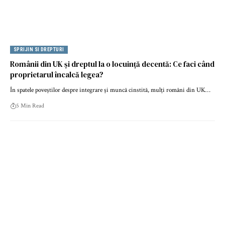
SPRIJIN SI DREPTURI
Românii din UK și dreptul la o locuință decentă: Ce faci când
proprietarul încalcă legea?
În spatele poveștilor despre integrare și muncă cinstită, mulți români din UK…
5 Min Read