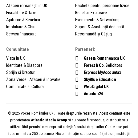
Afaceri românești în UK
Pachete pentru persoane fizice
Fiscalitate & Taxe
Beneficii Exclusive
Ajutoare & Beneficii
Evenimente & Networking
Imobiliare & Chirie
Suport & Asistență dedicată
Servicii financiare
Recomandă și Câștig
Comunitate
Parteneri:
Viata in UK
Gazeta Romaneasca UK
Identitate & Diaspora
Forest & Co. Solicitors
Sprijin si Drepturi
Express MyAccountax
Zona Verde : Afaceri & Inovație
SkyBlue Education
Comunitate si Cultura
Web Digital UK
Anunturi24
© 2025 Vocea Româniilor uk . Toate drepturile rezervate. Acest continut este
proprietatea
Atlantic Media Group
și nu poate fi reprodus, distribuit sau
utilizat fără permisiunea expresă a deținătorului drepturilor.Citatele se pot
face în limita a 250 de semne. Nicio instituţie sau persoană (site-uri, instituţii