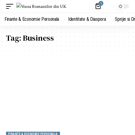
0
Finante & Economie Personala
Identitate & Diaspora
Sprijin si D
Tag:
Business
FINANTE & ECONOMIE PERSONALA