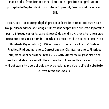
mass-media, firme de monitorizare) nu poate reproduce integral lucrările
protejate de Drepturi de Autor, conform Copyright, Designs and Patents Act
1988.
Pentru noi, transparența deplină precum și încrederea reciprocă sunt vitale.
Noi publicăm adesea acel conținut interesant despre niște subiecte importante
pentru întreaga comunitatea românească de aici din UK, plus alte teme mereu
relevante. The
Vocea
Româniilor
Uk
a is a member of the Independent Press
Standards Organisation (IPSO) and we subscribe to its Editors’ Code of
Practice. Find out more here. Corrections and Clarifications here. All prices
subject to applicable local taxes
DISCLAIMER:
We make great efforts to
maintain reliable data on all offers presented. However, this data is provided
without warranty. Users should always check the provider’s official website for
current terms and details.