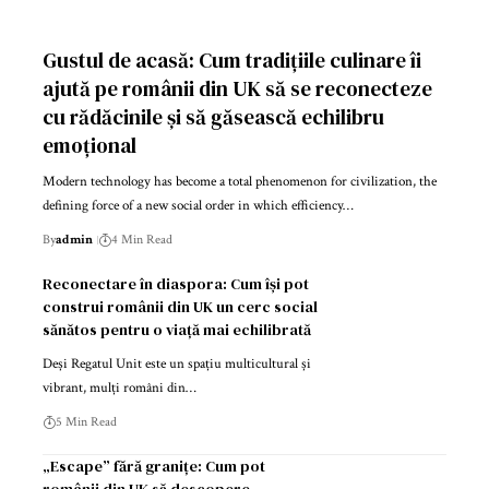
Gustul de acasă: Cum tradițiile culinare îi
ajută pe românii din UK să se reconecteze
cu rădăcinile și să găsească echilibru
emoțional
Modern technology has become a total phenomenon for civilization, the
defining force of a new social order in which efficiency…
By
admin
4 Min Read
Reconectare în diaspora: Cum își pot
construi românii din UK un cerc social
sănătos pentru o viață mai echilibrată
Deși Regatul Unit este un spațiu multicultural și
vibrant, mulți români din…
5 Min Read
„Escape” fără granițe: Cum pot
românii din UK să descopere