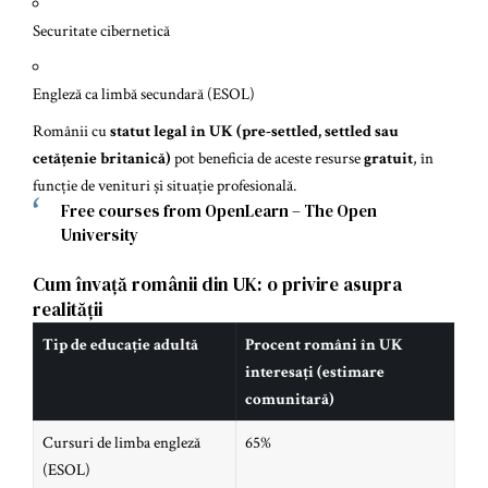
Securitate cibernetică
Engleză ca limbă secundară (ESOL)
Românii cu
statut legal în UK (pre-settled, settled sau
cetățenie britanică)
pot beneficia de aceste resurse
gratuit
, în
funcție de venituri și situație profesională.
Free courses from OpenLearn – The Open
University
Cum învață românii din UK: o privire asupra
realității
Tip de educație adultă
Procent români în UK
interesați (estimare
comunitară)
Cursuri de limba engleză
65%
(ESOL)