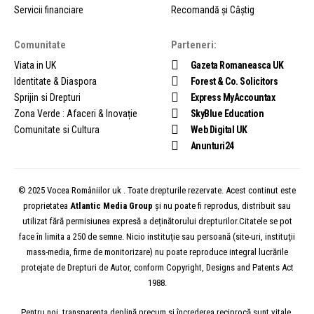
Servicii financiare
Recomandă și Câștig
Comunitate
Parteneri:
Viata in UK
Gazeta Romaneasca UK
Identitate & Diaspora
Forest & Co. Solicitors
Sprijin si Drepturi
Express MyAccountax
Zona Verde : Afaceri & Inovație
SkyBlue Education
Comunitate si Cultura
Web Digital UK
Anunturi24
© 2025 Vocea Româniilor uk . Toate drepturile rezervate. Acest continut este
proprietatea
Atlantic Media Group
și nu poate fi reprodus, distribuit sau
utilizat fără permisiunea expresă a deținătorului drepturilor.Citatele se pot
face în limita a 250 de semne. Nicio instituţie sau persoană (site-uri, instituţii
mass-media, firme de monitorizare) nu poate reproduce integral lucrările
protejate de Drepturi de Autor, conform Copyright, Designs and Patents Act
1988.
Pentru noi, transparența deplină precum și încrederea reciprocă sunt vitale.