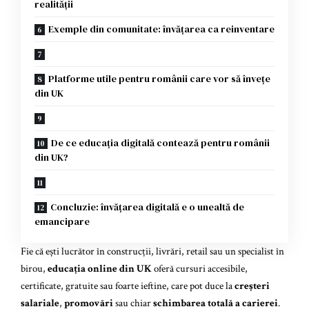
realității
Exemple din comunitate: învățarea ca reinventare
Platforme utile pentru românii care vor să învețe
din UK
De ce educația digitală contează pentru românii
din UK?
Concluzie: învățarea digitală e o unealtă de
emancipare
Fie că ești lucrător în construcții, livrări, retail sau un specialist în
birou,
educația online din UK
oferă cursuri accesibile,
certificate, gratuite sau foarte ieftine, care pot duce la
creșteri
salariale
,
promovări
sau chiar
schimbarea totală a carierei
.