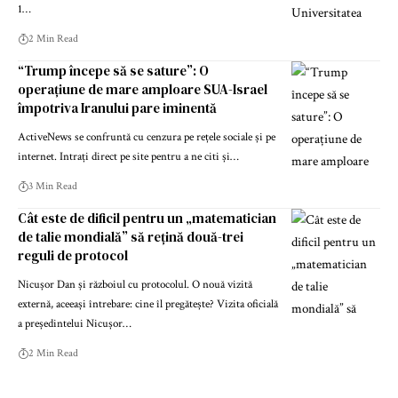
1…
2 Min Read
“Trump începe să se sature”: O
operațiune de mare amploare SUA-Israel
împotriva Iranului pare iminentă
ActiveNews se confruntă cu cenzura pe rețele sociale și pe
internet. Intrați direct pe site pentru a ne citi și…
3 Min Read
Cât este de dificil pentru un „matematician
de talie mondială” să rețină două-trei
reguli de protocol
Nicușor Dan și războiul cu protocolul. O nouă vizită
externă, aceeași întrebare: cine îl pregătește? Vizita oficială
a președintelui Nicușor…
2 Min Read