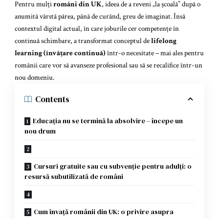
Pentru mulți
români din UK
, ideea de a reveni „la școală” după o
anumită vârstă părea, până de curând, greu de imaginat. Însă
contextul digital actual, în care joburile cer competențe în
continuă schimbare, a transformat conceptul de
lifelong
learning (învățare continuă)
într-o necesitate – mai ales pentru
românii care vor să avanseze profesional sau să se recalifice într-un
nou domeniu.
Contents
Educația nu se termină la absolvire – începe un
nou drum
Cursuri gratuite sau cu subvenție pentru adulți: o
resursă subutilizată de români
Cum învață românii din UK: o privire asupra