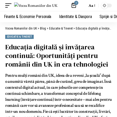
0
Aa
Finante & Economie Personala
Identitate & Diaspora
Sprijin si D
Vocea Romaniilor din UK
>
Blog
>
Educatie & Tineret
>
Educația digitală și învățarea continuă: Oportunități pentru românii din UK în era tehnologiei
EDUCATIE & TINERET
Educația digitală și învățarea
continuă: Oportunități pentru
românii din UK în era tehnologiei
Pentru mulți români din UK, ideea de a reveni „la școală” după
o anumită vârstă părea, până de curând, greu de imaginat. Însă
contextul digital actual, în care joburile cer competențe în
continuă schimbare, a transformat conceptul de lifelong
learning (învățare continuă) într-o necesitate – mai ales pentru
românii care vor să avanseze profesional sau să se recalifice
într-un nou domeniu. Fie că ești lucrător în construcții, livrări,