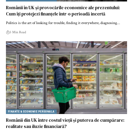
Românii în UK și provocările economice ale prezentului:
Cum îți protejezi finanțele într-o perioadă incertă
Politics is the art of looking for trouble, finding it everywhere, diagnosing…
5 Min Read
FINANTE & ECONOMIE PERSONALA
Românii din UK între costul vieții și puterea de cumpărare:
realitate sau iluzie financiară?