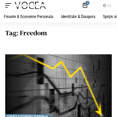
0
Finante & Economie Personala
Identitate & Diaspora
Sprijin s
Tag:
Freedom
FINANTE & ECONOMIE PERSONALA