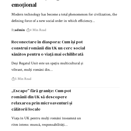
emoțional
Modern technology has become a total phenomenon for civilization, the
defining force of a new social order in which efficiency…
By
admin
4 Min Read
Reconectare în diaspora: Cum își pot
construi românii din UK un cerc social
sănătos pentru o viață mai echilibrată
Deși Regatul Unit este un spațiu multicultural și
vibrant, mulți români din…
5 Min Read
„Escape” fără granițe: Cum pot
românii din UK să descopere
relaxarea prin microaventuri și
călătorii locale
Viața în UK pentru mulți români înseamnă un
ritm intens: muncă, responsabilități…