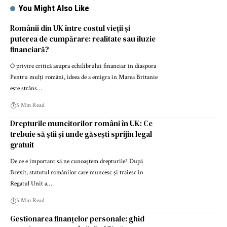
You Might Also Like
Românii din UK între costul vieții și
puterea de cumpărare: realitate sau iluzie
financiară?
O privire critică asupra echilibrului financiar în diaspora
Pentru mulți români, ideea de a emigra în Marea Britanie
este strâns…
5 Min Read
Drepturile muncitorilor români în UK: Ce
trebuie să știi și unde găsești sprijin legal
gratuit
De ce e important să ne cunoaștem drepturile? După
Brexit, statutul românilor care muncesc și trăiesc în
Regatul Unit a…
5 Min Read
Gestionarea finanțelor personale: ghid