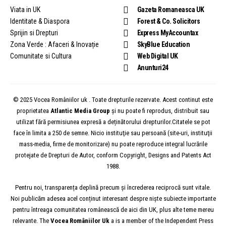
Viata in UK
Gazeta Romaneasca UK
Identitate & Diaspora
Forest & Co. Solicitors
Sprijin si Drepturi
Express MyAccountax
Zona Verde : Afaceri & Inovație
SkyBlue Education
Comunitate si Cultura
Web Digital UK
Anunturi24
© 2025 Vocea Româniilor uk . Toate drepturile rezervate. Acest continut este
proprietatea
Atlantic Media Group
și nu poate fi reprodus, distribuit sau
utilizat fără permisiunea expresă a deținătorului drepturilor.Citatele se pot
face în limita a 250 de semne. Nicio instituţie sau persoană (site-uri, instituţii
mass-media, firme de monitorizare) nu poate reproduce integral lucrările
protejate de Drepturi de Autor, conform Copyright, Designs and Patents Act
1988.
Pentru noi, transparența deplină precum și încrederea reciprocă sunt vitale.
Noi publicăm adesea acel conținut interesant despre niște subiecte importante
pentru întreaga comunitatea românească de aici din UK, plus alte teme mereu
relevante. The
Vocea
Româniilor
Uk
a is a member of the Independent Press