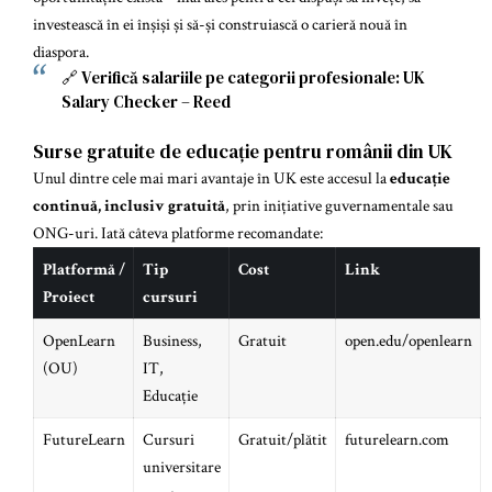
investească în ei înșiși și să-și construiască o carieră nouă în
diaspora.
🔗 Verifică salariile pe categorii profesionale:
UK
Salary Checker – Reed
Surse gratuite de educație pentru românii din UK
Unul dintre cele mai mari avantaje în UK este accesul la
educație
continuă, inclusiv gratuită
, prin inițiative guvernamentale sau
ONG-uri. Iată câteva platforme recomandate:
Platformă /
Tip
Cost
Link
Proiect
cursuri
OpenLearn
Business,
Gratuit
open.edu/openlearn
(OU)
IT,
Educație
FutureLearn
Cursuri
Gratuit/plătit
futurelearn.com
universitare