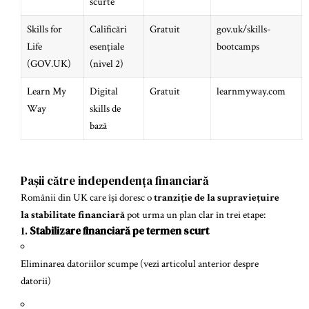
scurte
Skills for
Calificări
Gratuit
gov.uk/skills-
Life
esențiale
bootcamps
(GOV.UK)
(nivel 2)
Learn My
Digital
Gratuit
learnmyway.com
Way
skills de
bază
Pașii către independența financiară
Românii din UK care își doresc o
tranziție de la supraviețuire
la stabilitate financiară
pot urma un plan clar în trei etape:
1.
Stabilizare financiară pe termen scurt
Eliminarea datoriilor scumpe (vezi articolul anterior despre
datorii)