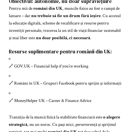
Obiectivul: autonomie, nu doar supraviețuire
Pentru mii de
români din UK
, muncile fizice au fost o rampă de
lansare – dar
nu trebuie să fie un drum fără ieșire
. Cu accesul
la educație digitală, scheme de recalificare și resurse pentru
investiții personale, trecerea la un stil de viață financiar sustenabil
și mai liber este
nu doar posibilă, ci necesară
.
Resurse suplimentare pentru românii din UK:
🔗
GOV.UK – Financial help if you’re working
🔗
Români în UK – Grupuri Facebook pentru sprijin și informații
🔗
MoneyHelper UK – Career & Finance Advice
Tranziția de la muncă fizică la stabilitate financiară este
o alegere
strategică
, nu un noroc. Cu pași mici, perseverență și sprijinul
potrivit, tot mai mulți
români din UK
pot face saltul de la