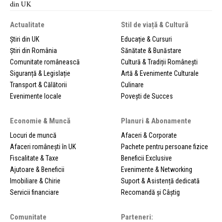
Actualitate
Stil de viață & Cultură
Știri din UK
Educație & Cursuri
Știri din România
Sănătate & Bunăstare
Comunitate românească
Cultură & Tradiții Românești
Siguranță & Legislație
Artă & Evenimente Culturale
Transport & Călătorii
Culinare
Evenimente locale
Povești de Succes
Economie & Muncă
Planuri & Abonamente
Locuri de muncă
Afaceri & Corporate
Afaceri românești în UK
Pachete pentru persoane fizice
Fiscalitate & Taxe
Beneficii Exclusive
Ajutoare & Beneficii
Evenimente & Networking
Imobiliare & Chirie
Suport & Asistență dedicată
Servicii financiare
Recomandă și Câștig
Comunitate
Parteneri: