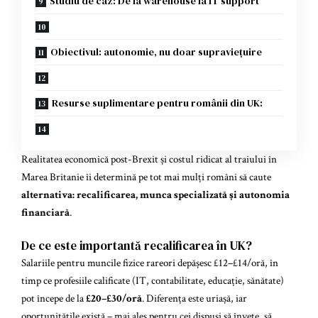
Studiu de caz: De la warehouse la IT support
Obiectivul: autonomie, nu doar supraviețuire
Resurse suplimentare pentru românii din UK:
Realitatea economică post-Brexit și costul ridicat al traiului în
Marea Britanie îi determină pe tot mai mulți români să caute
alternativa: recalificarea, munca specializată și autonomia
financiară
.
De ce este importantă recalificarea în UK?
Salariile pentru muncile fizice rareori depășesc £12–£14/oră, în
timp ce profesiile calificate (IT, contabilitate, educație, sănătate)
pot începe de la
£20–£30/oră
. Diferența este uriașă, iar
oportunitățile există – mai ales pentru cei dispuși să învețe, să