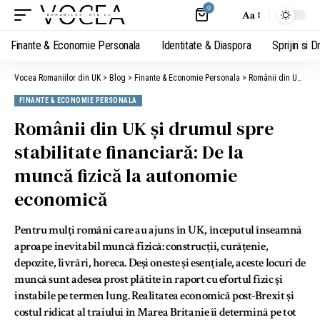
0
Aa
Finante & Economie Personala
Identitate & Diaspora
Sprijin si D
Vocea Romaniilor din UK
>
Blog
>
Finante & Economie Personala
>
Românii din UK și drumul spre stabilitate financiară: De la muncă fizică la autonomie economică
FINANTE & ECONOMIE PERSONALA
Românii din UK și drumul spre
stabilitate financiară: De la
muncă fizică la autonomie
economică
Pentru mulți români care au ajuns în UK, începutul înseamnă
aproape inevitabil muncă fizică: construcții, curățenie,
depozite, livrări, horeca. Deși oneste și esențiale, aceste locuri de
muncă sunt adesea prost plătite în raport cu efortul fizic și
instabile pe termen lung. Realitatea economică post-Brexit și
costul ridicat al traiului în Marea Britanie îi determină pe tot