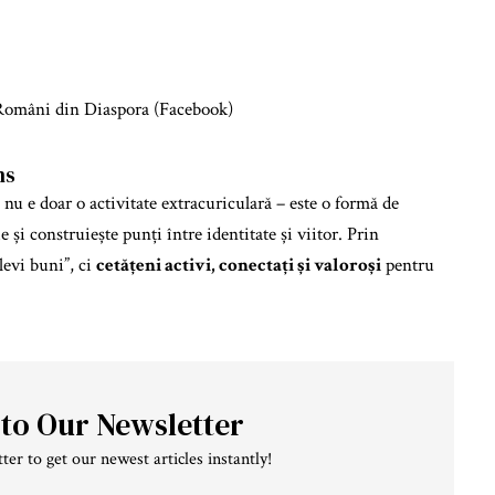
Români din Diaspora (Facebook)
ns
l nu e doar o activitate extracuriculară – este o formă de
 și construiește punți între identitate și viitor. Prin
elevi buni”, ci
cetățeni activi, conectați și valoroși
pentru
 to Our Newsletter
ter to get our newest articles instantly!