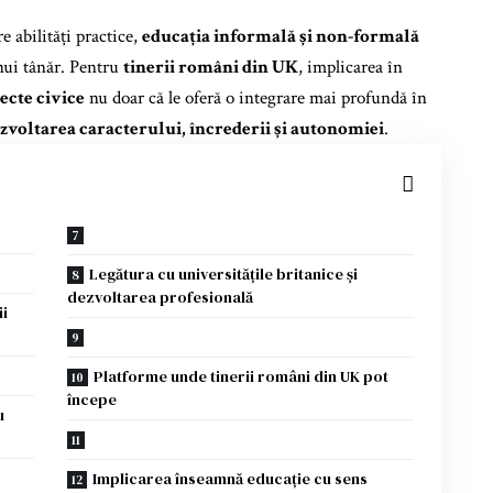
e abilități practice,
educația informală și non-formală
nui tânăr. Pentru
tinerii români din UK
, implicarea în
ecte civice
nu doar că le oferă o integrare mai profundă în
zvoltarea caracterului, încrederii și autonomiei
.
Legătura cu universitățile britanice și
dezvoltarea profesională
ii
Platforme unde tinerii români din UK pot
începe
u
Implicarea înseamnă educație cu sens