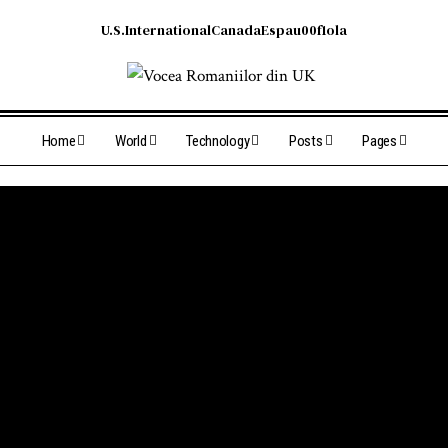
U.S.
International
Canada
Espau00f1ola
Home
World
Technology
Posts
Pages