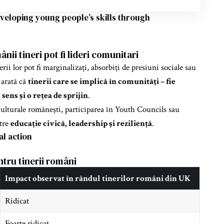
veloping young people’s skills through
nii tineri pot fi lideri comunitari
rii lor pot fi marginalizați, absorbiți de presiuni sociale sau
 arată că
tinerii care se implică în comunități – fie
sens și o rețea de sprijin
.
ulturale românești, participarea în Youth Councils sau
ătre
educație civică, leadership și reziliență
.
al action
ntru tinerii români
Impact observat în rândul tinerilor români din UK
Ridicat
Foarte ridicat