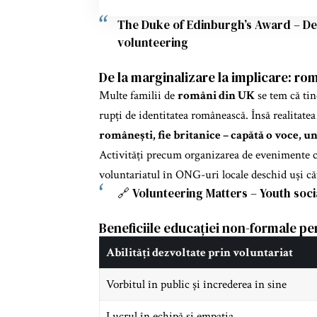
The Duke of Edinburgh’s Award – De
volunteering
De la marginalizare la implicare: româ
Multe familii de
români din UK
se tem că tine
rupți de identitatea românească. Însă realitatea
românești, fie britanice – capătă o voce, un 
Activități precum organizarea de evenimente c
voluntariatul în ONG-uri locale deschid uși c
🔗
Volunteering Matters – Youth soci
Beneficiile educației non-formale pe
Abilități dezvoltate prin voluntariat
Vorbitul în public și încrederea în sine
Lucrul în echipă și empatia