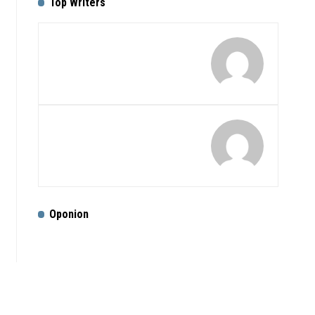
Top Writers
Oponion