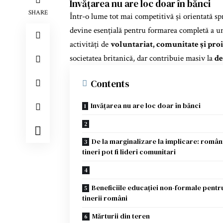
Invățarea nu are loc doar în bănci
SHARE
Într-o lume tot mai competitivă și orientată spr
devine esențială pentru formarea completă a u
activități de
voluntariat, comunitate și proi
societatea britanică, dar contribuie masiv la
de
Contents
Invățarea nu are loc doar în bănci
De la marginalizare la implicare: român
tineri pot fi lideri comunitari
Beneficiile educației non-formale pentr
tinerii români
Mărturii din teren