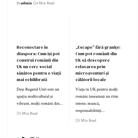
By
admin
4 Min Read
Reconectare în
„Escape” fără granițe:
diaspora: Cum își pot
Cum pot românii din
construi românii din
UK să descopere
UK un cerc social
relaxarea prin
sănătos pentru o viață
microaventuri și
mai echilibrată
călătorii locale
Deși Regatul Unit este un
Viața în UK pentru mulți
spațiu multicultural și
români înseamnă un ritm
vibrant, mulți români din…
intens: muncă,
responsabilități…
5 Min Read
5 Min Read