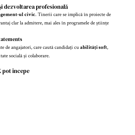
 și dezvoltarea profesională
gement-ul civic
. Tinerii care se implică în proiecte de
ntaj clar la admitere, mai ales în programele de științe
tatements
ate de angajatori, care caută candidați cu
abilități soft
,
tate socială și colaborare.
K pot începe