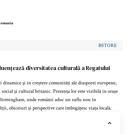
 Romania
BSTORE
luențează diversitatea culturală a Regatului
 dinamice și în creștere comunități ale diasporei europene,
ocial și cultural britanic. Prezența lor este vizibilă în orașe
 Birmingham, unde românii aduc un suflu nou în
iții, obiceiuri și perspective care îmbogățesc viața locală.