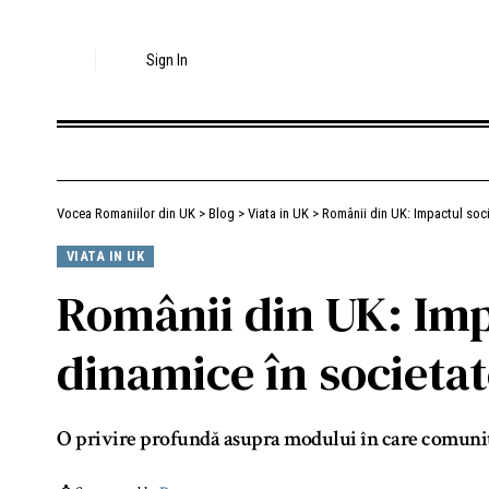
Sign In
Vocea Romaniilor din UK
>
Blog
>
Viata in UK
>
Românii din UK: Impactul socia
VIATA IN UK
Românii din UK: Impa
dinamice în societat
O privire profundă asupra modului în care comunita