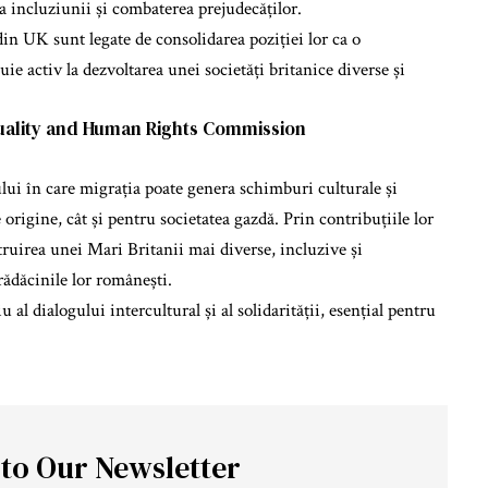
ea incluziunii și combaterea prejudecăților.
in UK sunt legate de consolidarea poziției lor ca o
uie activ la dezvoltarea unei societăți britanice diverse și
uality and Human Rights Commission
i în care migrația poate genera schimburi culturale și
rigine, cât și pentru societatea gazdă. Prin contribuțiile lor
struirea unei Mari Britanii mai diverse, incluzive și
rădăcinile lor românești.
al dialogului intercultural și al solidarității, esențial pentru
 to Our Newsletter