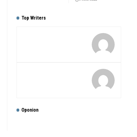
Top Writers
Oponion