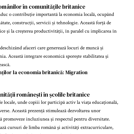
omânilor în comunitățile britanice
aduc o contribuție importantă la economia locală, ocupând
ate, construcții, servicii și tehnologie. Această forță de
e și la creșterea productivității, în paralel cu implicarea în
 deschizând afaceri care generează locuri de muncă și
a. Această integrare economică sporește stabilitatea și
ească.
ților la economia britanică:
Migration
nității românești în școlile britanice
locale, unde copiii lor participă activ la viața educațională,
iverse. Această prezență stimulează dezvoltarea unor
ă promoveze incluziunea și respectul pentru diversitate.
ă cursuri de limba română și activități extracurriculare,