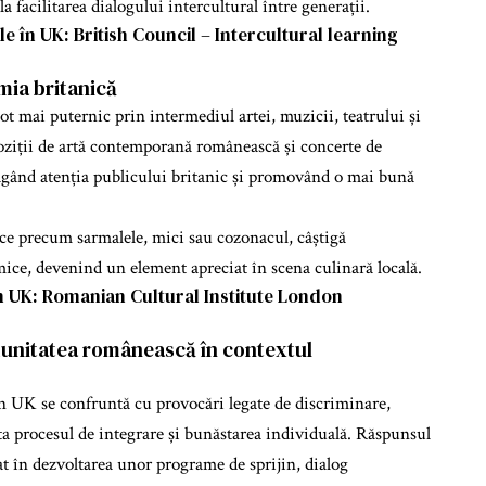
la facilitarea dialogului intercultural între generații.
le în UK:
British Council – Intercultural learning
mia britanică
t mai puternic prin intermediul artei, muzicii, teatrului și
oziții de artă contemporană românească și concerte de
răgând atenția publicului britanic și promovând o mai bună
e precum sarmalele, mici sau cozonacul, câștigă
mice, devenind un element apreciat în scena culinară locală.
n UK:
Romanian Cultural Institute London
munitatea românească în contextul
n UK se confruntă cu provocări legate de discriminare,
ecta procesul de integrare și bunăstarea individuală. Răspunsul
tat în dezvoltarea unor programe de sprijin, dialog