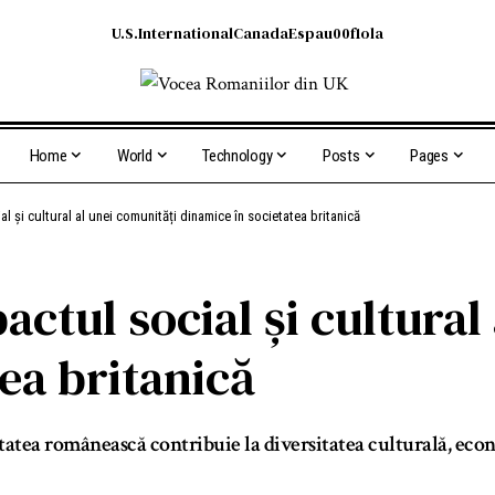
U.S.
International
Canada
Espau00f1ola
Home
World
Technology
Posts
Pages
l și cultural al unei comunități dinamice în societatea britanică
ctul social și cultural
ea britanică
tea românească contribuie la diversitatea culturală, econo