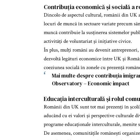
Contribuția economică și socială a r
Dincolo de aspectul cultural, românii din UK 
locuri de muncă în sectoare variate precum sănăt
muncă contribuie la susținerea sistemelor public
activități de voluntariat și inițiative civice.
În plus, mulți români au devenit antreprenori,
dezvoltă legături economice între UK și Români
coeziunea socială în zonele cu prezență român
Mai multe despre contribuția imigran
Observatory – Economic impact
Educația interculturală și rolul comu
Românii din UK sunt tot mai prezenți în școlile 
aducând cu ei valori și perspective culturale d
programe educaționale interculturale, menite s
De asemenea, comunitățile românești organizeaz