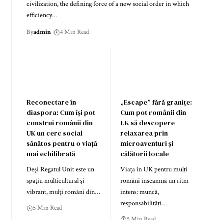
civilization, the defining force of a new social order in which
efficiency…
By
admin
4 Min Read
Reconectare în
„Escape” fără granițe:
diaspora: Cum își pot
Cum pot românii din
construi românii din
UK să descopere
UK un cerc social
relaxarea prin
sănătos pentru o viață
microaventuri și
mai echilibrată
călătorii locale
Deși Regatul Unit este un
Viața în UK pentru mulți
spațiu multicultural și
români înseamnă un ritm
vibrant, mulți români din…
intens: muncă,
responsabilități…
5 Min Read
5 Min Read