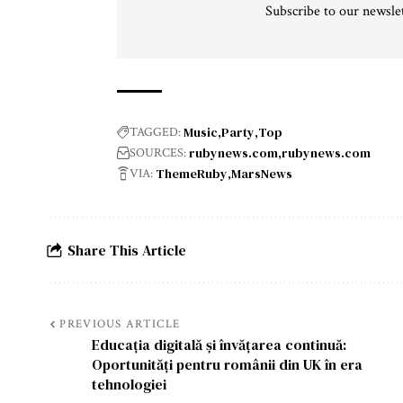
Subscribe to our newslet
Music
Party
Top
TAGGED:
rubynews.com
rubynews.com
SOURCES:
ThemeRuby
MarsNews
VIA:
Share This Article
PREVIOUS ARTICLE
Educația digitală și învățarea continuă:
Oportunități pentru românii din UK în era
tehnologiei