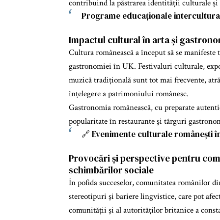
contribuind la păstrarea identității culturale și 
Programe educaționale intercultura
Impactul cultural în arta și gastrono
Cultura românească a început să se manifeste to
gastronomiei în UK. Festivaluri culturale, exp
muzică tradițională sunt tot mai frecvente, at
înțelegere a patrimoniului românesc.
Gastronomia românească, cu preparate autentic
popularitate în restaurante și târguri gastrono
🔗 Evenimente culturale românești î
Provocări și perspective pentru co
schimbărilor sociale
În pofida succeselor, comunitatea românilor di
stereotipuri și bariere lingvistice, care pot af
comunității și al autorităților britanice a cons