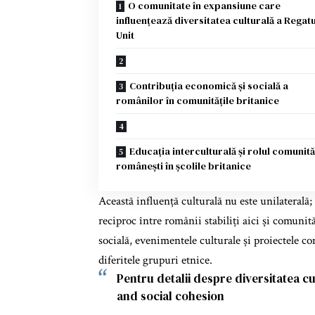
O comunitate în expansiune care
influențează diversitatea culturală a Regatu
Unit
Contribuția economică și socială a
românilor în comunitățile britanice
Educația interculturală și rolul comunită
românești în școlile britanice
Această influență culturală nu este unilaterală;
reciproc între românii stabiliți aici și comunită
socială, evenimentele culturale și proiectele c
diferitele grupuri etnice.
Pentru detalii despre diversitatea cu
and social cohesion