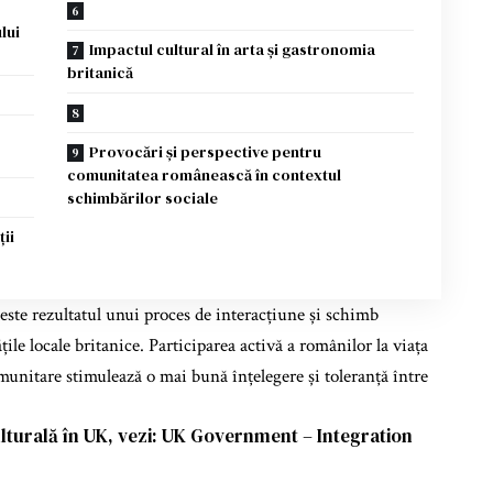
lui
Impactul cultural în arta și gastronomia
britanică
Provocări și perspective pentru
comunitatea românească în contextul
schimbărilor sociale
ții
 este rezultatul unui proces de interacțiune și schimb
țile locale britanice. Participarea activă a românilor la viața
omunitare stimulează o mai bună înțelegere și toleranță între
lturală în UK, vezi:
UK Government – Integration