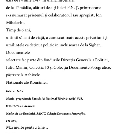
data de 14 iulie 1947, în urma
înscenării
de la Tămădău
, alături de alți lideri P.N.Ț, printre care
s-a numărat prietenul și colaboratorul său apropiat, Ion
Mihalache.
Timp de 6 ani,
ultimii săi ani de viață, a cunoscut toate aceste privațiuni și
umilințele ca deținut politic în închisoarea de la Sighet.
Documentele
selectate fac parte din fondurile Direcția Generală a Poliției,
Iuliu Maniu, Colecția 50 și Colecția Documente Fotografice,
păstrate la
Arhivele
Naționale ale României
.
Foto sus: Iuliu
Maniu, președintele Partidului Național Țărănist (1926-1933,
1937-1947). (©
Arhivele
Naționale ale României
, SANIC, Colecția Documente Fotografice,
FII 4185)
Mai multe pentru tine…