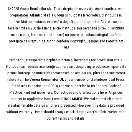
© 2025 Vocea Româniilor uk . Toate drepturile rezervate. Acest continut este
proprietatea
Atlantic Media Group
și nu poate fi reprodus, distribuit sau
utilizat fără permisiunea expresă a deținătorului drepturilor.Citatele se pot
face în limita a 250 de semne. Nicio instituţie sau persoană (site-uri, instituţii
mass-media, firme de monitorizare) nu poate reproduce integral lucrările
protejate de Drepturi de Autor, conform Copyright, Designs and Patents Act
1988.
Pentru noi, transparența deplină precum și încrederea reciprocă sunt vitale.
Noi publicăm adesea acel conținut interesant despre niște subiecte importante
pentru întreaga comunitatea românească de aici din UK, plus alte teme mereu
relevante. The
Vocea
Româniilor
Uk
a is a member of the Independent Press
Standards Organisation (IPSO) and we subscribe to its Editors’ Code of
Practice. Find out more here. Corrections and Clarifications here. All prices
subject to applicable local taxes
DISCLAIMER:
We make great efforts to
maintain reliable data on all offers presented. However, this data is provided
without warranty. Users should always check the provider’s official website for
current terms and details.