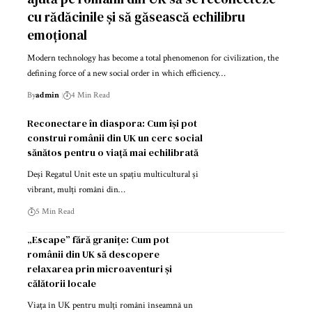
cu rădăcinile și să găsească echilibru
emoțional
Modern technology has become a total phenomenon for civilization, the
defining force of a new social order in which efficiency…
By
admin
4 Min Read
Reconectare în diaspora: Cum își pot
construi românii din UK un cerc social
sănătos pentru o viață mai echilibrată
Deși Regatul Unit este un spațiu multicultural și
vibrant, mulți români din…
5 Min Read
„Escape” fără granițe: Cum pot
românii din UK să descopere
relaxarea prin microaventuri și
călătorii locale
Viața în UK pentru mulți români înseamnă un