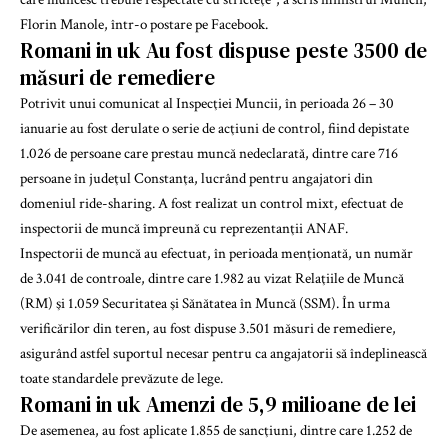
Florin Manole, într-o postare pe Facebook.
Romani in uk Au fost dispuse peste 3500 de
măsuri de remediere
Potrivit unui comunicat al Inspecţiei Muncii, în perioada 26 – 30
ianuarie au fost derulate o serie de acţiuni de control, fiind depistate
1.026 de persoane care prestau muncă nedeclarată, dintre care 716
persoane în judeţul Constanţa, lucrând pentru angajatori din
domeniul
ride-sharing
. A fost realizat un control mixt, efectuat de
inspectorii de muncă împreună cu reprezentanţii ANAF.
Inspectorii de muncă au efectuat, în perioada menţionată, un număr
de 3.041 de controale, dintre care 1.982 au vizat Relaţiile de Muncă
(RM) şi 1.059 Securitatea şi Sănătatea în Muncă (SSM). În urma
verificărilor din teren, au fost dispuse 3.501 măsuri de remediere,
asigurând astfel suportul necesar pentru ca angajatorii să îndeplinească
toate standardele prevăzute de lege.
Romani in uk Amenzi de 5,9 milioane de lei
De asemenea, au fost aplicate 1.855 de sancţiuni, dintre care 1.252 de