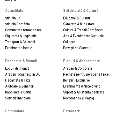
Actualitate
Stil de viață & Cultură
Știri din UK
Educație & Cursuri
Știri din România
Sănătate & Bunăstare
Comunitate românească
Cultură & Tradiții Românești
Siguranță & Legislație
Artă & Evenimente Culturale
Transport & Călătorii
Culinare
Evenimente locale
Povești de Succes
Economie & Muncă
Planuri & Abonamente
Locuri de muncă
Afaceri & Corporate
Afaceri românești în UK
Pachete pentru persoane fizice
Fiscalitate & Taxe
Beneficii Exclusive
Ajutoare & Beneficii
Evenimente & Networking
Imobiliare & Chirie
Suport & Asistență dedicată
Servicii financiare
Recomandă și Câștig
Comunitate
Parteneri: