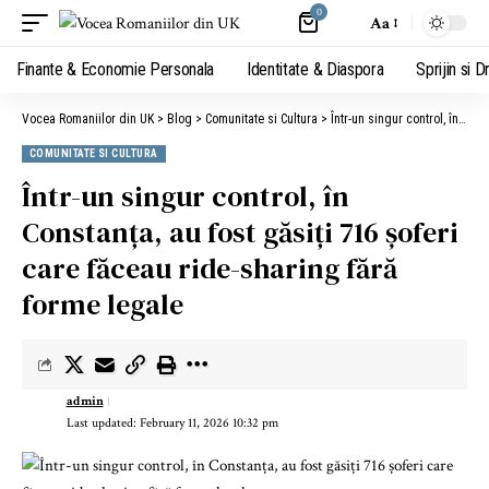
0
Aa
Finante & Economie Personala
Identitate & Diaspora
Sprijin si D
Vocea Romaniilor din UK
>
Blog
>
Comunitate si Cultura
>
Într-un singur control, în Constanța, au fost găsiți 716 șoferi care făceau ride-sharing fără forme legale
COMUNITATE SI CULTURA
Într-un singur control, în
Constanța, au fost găsiți 716 șoferi
care făceau ride-sharing fără
forme legale
admin
Last updated: February 11, 2026 10:32 pm