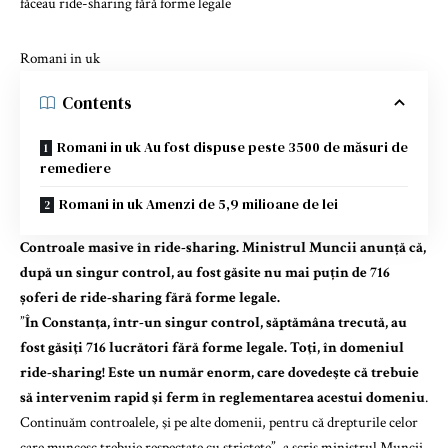
Romani in uk
Contents
Romani in uk Au fost dispuse peste 3500 de măsuri de
remediere
Romani in uk Amenzi de 5,9 milioane de lei
Controale masive în ride-sharing. Ministrul Muncii anunță că,
după un singur control, au fost găsite nu mai puțin de 716
șoferi de ride-sharing fără forme legale.
”
În Constanţa, într-un singur control, săptămâna trecută, au
fost găsiţi 716 lucrători fără forme legale. Toţi, în domeniul
ride-sharing
! Este un număr enorm, care dovedeşte că trebuie
să intervenim rapid şi ferm în reglementarea acestui domeniu
.
Continuăm controalele, şi pe alte domenii, pentru că drepturile celor
care muncesc trebuie respectate cu stricteţe”, a scris ministrul Muncii,