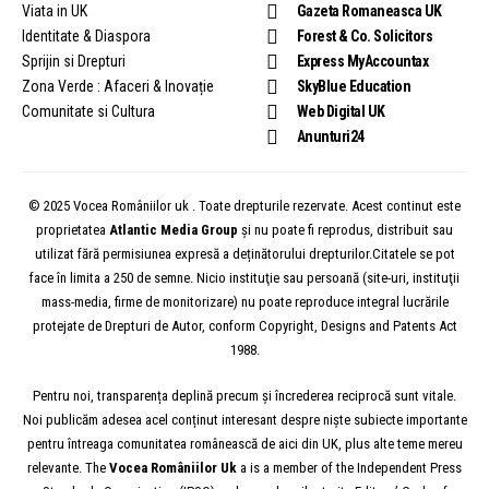
Viata in UK
Gazeta Romaneasca UK
Identitate & Diaspora
Forest & Co. Solicitors
Sprijin si Drepturi
Express MyAccountax
Zona Verde : Afaceri & Inovație
SkyBlue Education
Comunitate si Cultura
Web Digital UK
Anunturi24
© 2025 Vocea Româniilor uk . Toate drepturile rezervate. Acest continut este
proprietatea
Atlantic Media Group
și nu poate fi reprodus, distribuit sau
utilizat fără permisiunea expresă a deținătorului drepturilor.Citatele se pot
face în limita a 250 de semne. Nicio instituţie sau persoană (site-uri, instituţii
mass-media, firme de monitorizare) nu poate reproduce integral lucrările
protejate de Drepturi de Autor, conform Copyright, Designs and Patents Act
1988.
Pentru noi, transparența deplină precum și încrederea reciprocă sunt vitale.
Noi publicăm adesea acel conținut interesant despre niște subiecte importante
pentru întreaga comunitatea românească de aici din UK, plus alte teme mereu
relevante. The
Vocea
Româniilor
Uk
a is a member of the Independent Press