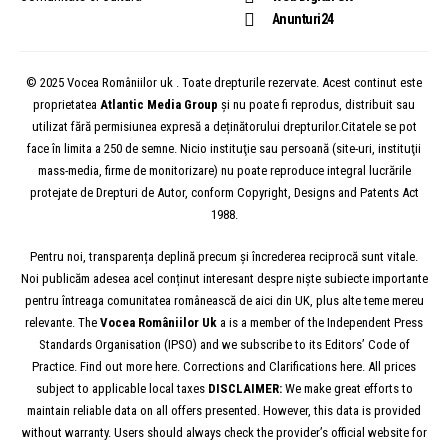
Anunturi24
© 2025 Vocea Româniilor uk . Toate drepturile rezervate. Acest continut este
proprietatea
Atlantic Media Group
și nu poate fi reprodus, distribuit sau
utilizat fără permisiunea expresă a deținătorului drepturilor.Citatele se pot
face în limita a 250 de semne. Nicio instituţie sau persoană (site-uri, instituţii
mass-media, firme de monitorizare) nu poate reproduce integral lucrările
protejate de Drepturi de Autor, conform Copyright, Designs and Patents Act
1988.
Pentru noi, transparența deplină precum și încrederea reciprocă sunt vitale.
Noi publicăm adesea acel conținut interesant despre niște subiecte importante
pentru întreaga comunitatea românească de aici din UK, plus alte teme mereu
relevante. The
Vocea
Româniilor
Uk
a is a member of the Independent Press
Standards Organisation (IPSO) and we subscribe to its Editors’ Code of
Practice. Find out more here. Corrections and Clarifications here. All prices
subject to applicable local taxes
DISCLAIMER:
We make great efforts to
maintain reliable data on all offers presented. However, this data is provided
without warranty. Users should always check the provider’s official website for