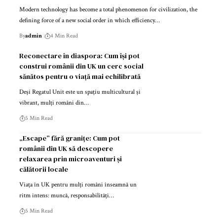
Modern technology has become a total phenomenon for civilization, the
defining force of a new social order in which efficiency…
By
admin
4 Min Read
Reconectare în diaspora: Cum își pot
construi românii din UK un cerc social
sănătos pentru o viață mai echilibrată
Deși Regatul Unit este un spațiu multicultural și
vibrant, mulți români din…
5 Min Read
„Escape” fără granițe: Cum pot
românii din UK să descopere
relaxarea prin microaventuri și
călătorii locale
Viața în UK pentru mulți români înseamnă un
ritm intens: muncă, responsabilități…
5 Min Read