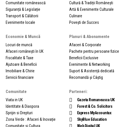
Comunitate românească
Cultură & Tradiții Românești
Siguranță & Legislație
Artă & Evenimente Culturale
Transport & Călătorii
Culinare
Evenimente locale
Povești de Succes
Economie & Muncă
Planuri & Abonamente
Locuri de muncă
Afaceri & Corporate
Afaceri românești în UK
Pachete pentru persoane fizice
Fiscalitate & Taxe
Beneficii Exclusive
Ajutoare & Beneficii
Evenimente & Networking
Imobiliare & Chirie
Suport & Asistență dedicată
Servicii financiare
Recomandă și Câștig
Comunitate
Parteneri:
Viata in UK
Gazeta Romaneasca UK
Identitate & Diaspora
Forest & Co. Solicitors
Sprijin si Drepturi
Express MyAccountax
Zona Verde : Afaceri & Inovație
SkyBlue Education
Comunitate si Cultura
Web Digital UK