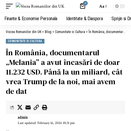
0
Aa
Finante & Economie Personala
Identitate & Diaspora
Sprijin si D
Vocea Romaniilor din UK
>
Blog
>
Comunitate si Cultura
>
În România, documentarul „Melania” a avut încasări de doar 11.232 USD. Până la un miliard, cât vrea Trump de la noi, mai avem de dat
COMUNITATE SI CULTURA
În România, documentarul
„Melania” a avut încasări de doar
11.232 USD. Până la un miliard, cât
vrea Trump de la noi, mai avem
de dat
admin
Last updated: February 16, 2026 10:31 pm