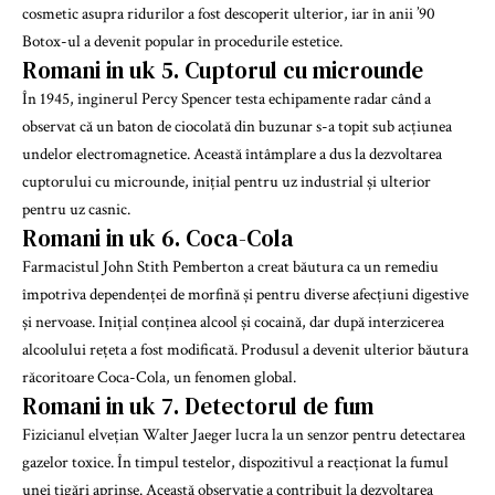
cosmetic asupra ridurilor a fost descoperit ulterior, iar în anii ’90
Botox-ul a devenit popular în procedurile estetice.
Romani in uk 5. Cuptorul cu microunde
În 1945, inginerul Percy Spencer testa echipamente radar când a
observat că un baton de ciocolată din buzunar s-a topit sub acțiunea
undelor electromagnetice. Această întâmplare a dus la dezvoltarea
cuptorului cu microunde, inițial pentru uz industrial și ulterior
pentru uz casnic.
Romani in uk 6. Coca-Cola
Farmacistul John Stith Pemberton a creat băutura ca un remediu
împotriva dependenței de morfină și pentru diverse afecțiuni digestive
și nervoase. Inițial conținea alcool și cocaină, dar după interzicerea
alcoolului rețeta a fost modificată. Produsul a devenit ulterior băutura
răcoritoare Coca-Cola, un fenomen global.
Romani in uk 7. Detectorul de fum
Fizicianul elvețian Walter Jaeger lucra la un senzor pentru detectarea
gazelor toxice. În timpul testelor, dispozitivul a reacționat la fumul
unei țigări aprinse. Această observație a contribuit la dezvoltarea