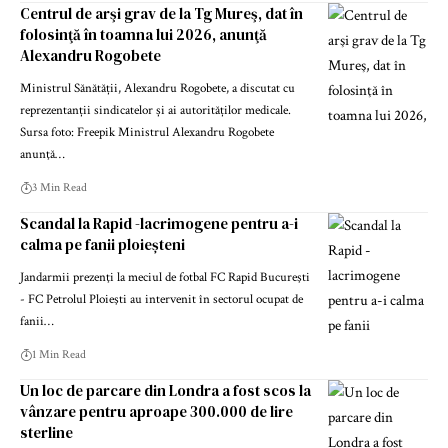
Centrul de arşi grav de la Tg Mureş, dat în
folosinţă în toamna lui 2026, anunţă
Alexandru Rogobete
Ministrul Sănătății, Alexandru Rogobete, a discutat cu
reprezentanții sindicatelor și ai autorităților medicale.
Sursa foto: Freepik Ministrul Alexandru Rogobete
anunţă…
3 Min Read
Scandal la Rapid -lacrimogene pentru a-i
calma pe fanii ploieșteni
Jandarmii prezenţi la meciul de fotbal FC Rapid Bucureşti
- FC Petrolul Ploieşti au intervenit în sectorul ocupat de
fanii…
1 Min Read
Un loc de parcare din Londra a fost scos la
vânzare pentru aproape 300.000 de lire
sterline