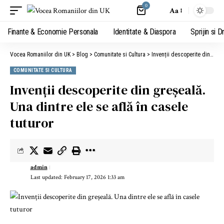
0
Aa
Finante & Economie Personala
Identitate & Diaspora
Sprijin si D
Vocea Romaniilor din UK
>
Blog
>
Comunitate si Cultura
>
Invenții descoperite din greșeală. Una dintre ele se află în casele tuturor
COMUNITATE SI CULTURA
Invenții descoperite din greșeală.
Una dintre ele se află în casele
tuturor
admin
Last updated: February 17, 2026 1:33 am