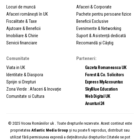
Locuri de muncă
Afaceri & Corporate
Afaceri românești în UK
Pachete pentru persoane fizice
Fiscalitate & Taxe
Beneficii Exclusive
Ajutoare & Beneficii
Evenimente & Networking
Imobiliare & Chirie
Suport & Asistență dedicată
Servicii financiare
Recomandă și Câștig
Comunitate
Parteneri:
Viata in UK
Gazeta Romaneasca UK
Identitate & Diaspora
Forest & Co. Solicitors
Sprijin si Drepturi
Express MyAccountax
Zona Verde : Afaceri & Inovație
SkyBlue Education
Comunitate si Cultura
Web Digital UK
Anunturi24
© 2025 Vocea Româniilor uk . Toate drepturile rezervate. Acest continut este
proprietatea
Atlantic Media Group
și nu poate fi reprodus, distribuit sau
utilizat fără permisiunea expresă a deținătorului drepturilor.Citatele se pot