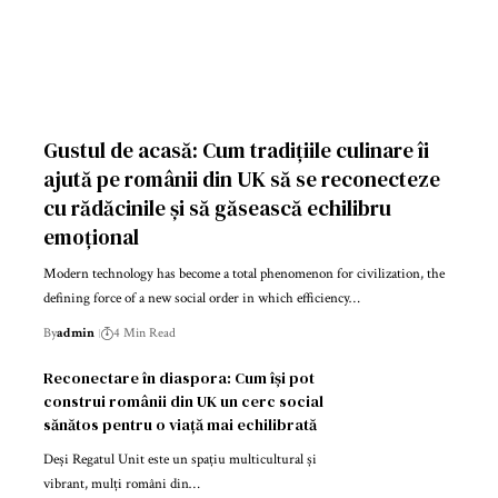
Gustul de acasă: Cum tradițiile culinare îi
ajută pe românii din UK să se reconecteze
cu rădăcinile și să găsească echilibru
emoțional
Modern technology has become a total phenomenon for civilization, the
defining force of a new social order in which efficiency…
By
admin
4 Min Read
Reconectare în diaspora: Cum își pot
construi românii din UK un cerc social
sănătos pentru o viață mai echilibrată
Deși Regatul Unit este un spațiu multicultural și
vibrant, mulți români din…