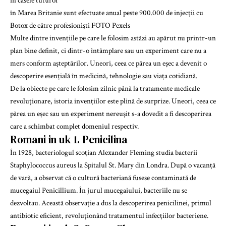
în Marea Britanie sunt efectuate anual peste 900.000 de injecții cu
Botox de către profesioniști FOTO Pexels
Multe dintre invențiile pe care le folosim astăzi au apărut nu printr-un
plan bine definit, ci dintr-o întâmplare sau un experiment care nu a
mers conform așteptărilor. Uneori, ceea ce părea un eșec a devenit o
descoperire esențială în medicină, tehnologie sau viața cotidiană.
De la obiecte pe care le folosim zilnic până la tratamente medicale
revoluționare, istoria invențiilor este plină de surprize. Uneori, ceea ce
părea un eșec sau un experiment nereușit s-a dovedit a fi descoperirea
care a schimbat complet domeniul respectiv.
Romani in uk 1. Penicilina
În 1928, bacteriologul scoțian Alexander Fleming studia bacterii
Staphylococcus aureus la Spitalul St. Mary din Londra. După o vacanță
de vară, a observat că o cultură bacteriană fusese contaminată de
mucegaiul Penicillium. În jurul mucegaiului, bacteriile nu se
dezvoltau. Această observație a dus la descoperirea penicilinei, primul
antibiotic eficient, revoluționând tratamentul infecțiilor bacteriene.