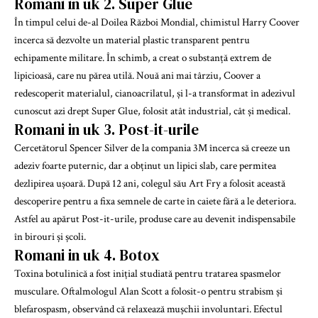
Romani in uk 2. Super Glue
În timpul celui de-al Doilea Război Mondial, chimistul Harry Coover
încerca să dezvolte un material plastic transparent pentru
echipamente militare. În schimb, a creat o substanță extrem de
lipicioasă, care nu părea utilă. Nouă ani mai târziu, Coover a
redescoperit materialul, cianoacrilatul, și l-a transformat în adezivul
cunoscut azi drept Super Glue, folosit atât industrial, cât și medical.
Romani in uk 3. Post-it-urile
Cercetătorul Spencer Silver de la compania 3M încerca să creeze un
adeziv foarte puternic, dar a obținut un lipici slab, care permitea
dezlipirea ușoară. După 12 ani, colegul său Art Fry a folosit această
descoperire pentru a fixa semnele de carte în caiete fără a le deteriora.
Astfel au apărut Post-it-urile, produse care au devenit indispensabile
în birouri și școli.
Romani in uk 4. Botox
Toxina botulinică a fost inițial studiată pentru tratarea spasmelor
musculare. Oftalmologul Alan Scott a folosit-o pentru strabism și
blefarospasm, observând că relaxează mușchii involuntari. Efectul