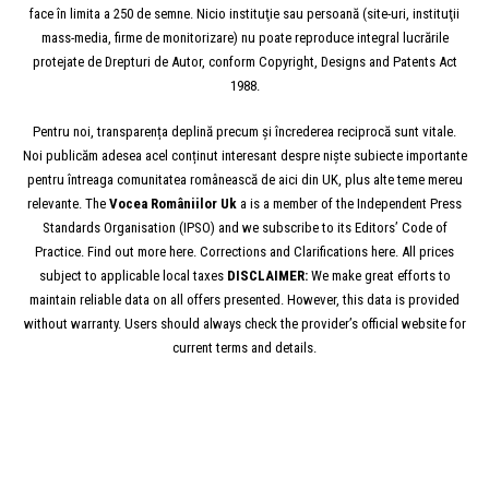
face în limita a 250 de semne. Nicio instituţie sau persoană (site-uri, instituţii
mass-media, firme de monitorizare) nu poate reproduce integral lucrările
protejate de Drepturi de Autor, conform Copyright, Designs and Patents Act
1988.
Pentru noi, transparența deplină precum și încrederea reciprocă sunt vitale.
Noi publicăm adesea acel conținut interesant despre niște subiecte importante
pentru întreaga comunitatea românească de aici din UK, plus alte teme mereu
relevante. The
Vocea
Româniilor
Uk
a is a member of the Independent Press
Standards Organisation (IPSO) and we subscribe to its Editors’ Code of
Practice. Find out more here. Corrections and Clarifications here. All prices
subject to applicable local taxes
DISCLAIMER:
We make great efforts to
maintain reliable data on all offers presented. However, this data is provided
without warranty. Users should always check the provider’s official website for
current terms and details.