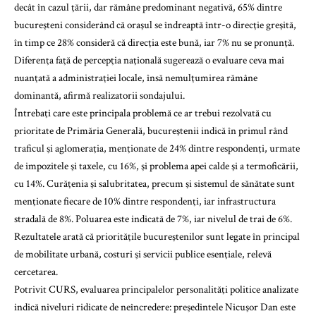
decât în cazul ţării, dar rămâne predominant negativă, 65% dintre
bucureşteni considerând că oraşul se îndreaptă într-o direcţie greşită,
în timp ce 28% consideră că direcţia este bună, iar 7% nu se pronunţă.
Diferenţa faţă de percepţia naţională sugerează o evaluare ceva mai
nuanţată a administraţiei locale, însă nemulţumirea rămâne
dominantă, afirmă realizatorii sondajului.
Întrebaţi care este principala problemă ce ar trebui rezolvată cu
prioritate de Primăria Generală, bucureştenii indică în primul rând
traficul şi aglomeraţia, menţionate de 24% dintre respondenţi, urmate
de impozitele şi taxele, cu 16%, şi problema apei calde şi a termoficării,
cu 14%. Curăţenia şi salubritatea, precum şi sistemul de sănătate sunt
menţionate fiecare de 10% dintre respondenţi, iar infrastructura
stradală de 8%. Poluarea este indicată de 7%, iar nivelul de trai de 6%.
Rezultatele arată că priorităţile bucureştenilor sunt legate în principal
de mobilitate urbană, costuri şi servicii publice esenţiale, relevă
cercetarea.
Potrivit CURS, evaluarea principalelor personalităţi politice analizate
indică niveluri ridicate de neîncredere: preşedintele Nicuşor Dan este