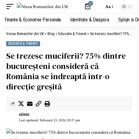
0
Aa
Finante & Economie Personala
Identitate & Diaspora
Sprijin si D
Vocea Romaniilor din UK
>
Blog
>
Educatie & Tineret
>
Se trezesc muciferii? 75% dintre bucureşteni consideră că România se îndreaptă într-o direcţie greşită
EDUCATIE & TINERET
Se trezesc muciferii? 75% dintre
bucureşteni consideră că
România se îndreaptă într-o
direcţie greşită
admin
Last updated: February 23, 2026 10:37 pm