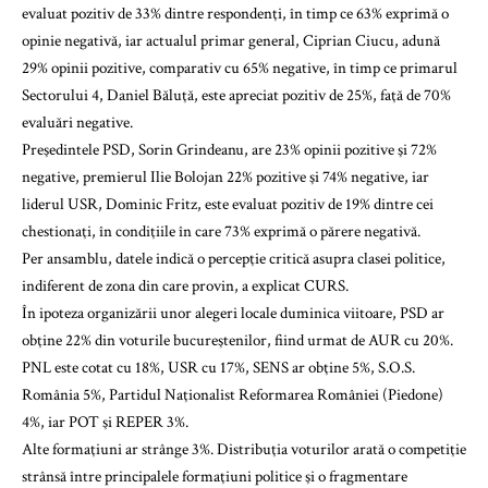
evaluat pozitiv de 33% dintre respondenţi, în timp ce 63% exprimă o
opinie negativă, iar actualul primar general, Ciprian Ciucu, adună
29% opinii pozitive, comparativ cu 65% negative, în timp ce primarul
Sectorului 4, Daniel Băluţă, este apreciat pozitiv de 25%, faţă de 70%
evaluări negative.
Preşedintele PSD, Sorin Grindeanu, are 23% opinii pozitive şi 72%
negative, premierul Ilie Bolojan 22% pozitive şi 74% negative, iar
liderul USR, Dominic Fritz, este evaluat pozitiv de 19% dintre cei
chestionaţi, în condiţiile în care 73% exprimă o părere negativă.
Per ansamblu, datele indică o percepţie critică asupra clasei politice,
indiferent de zona din care provin, a explicat CURS.
În ipoteza organizării unor alegeri locale duminica viitoare, PSD ar
obţine 22% din voturile bucureştenilor, fiind urmat de AUR cu 20%.
PNL este cotat cu 18%, USR cu 17%, SENS ar obţine 5%, S.O.S.
România 5%, Partidul Naţionalist Reformarea României (Piedone)
4%, iar POT şi REPER 3%.
Alte formaţiuni ar strânge 3%. Distribuţia voturilor arată o competiţie
strânsă între principalele formaţiuni politice şi o fragmentare