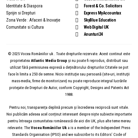
Identitate & Diaspora
Forest & Co. Solicitors
Sprijin si Drepturi
Express MyAccountax
Zona Verde : Afaceri & Inovație
SkyBlue Education
Comunitate si Cultura
Web Digital UK
Anunturi24
© 2025 Vocea Româniilor uk . Toate drepturile rezervate. Acest continut este
proprietatea
Atlantic Media Group
și nu poate fi reprodus, distribuit sau
utilizat fără permisiunea expresă a deținătorului drepturilor.Citatele se pot
face în limita a 250 de semne. Nicio instituţie sau persoană (site-uri, instituţii
mass-media, firme de monitorizare) nu poate reproduce integral lucrările
protejate de Drepturi de Autor, conform Copyright, Designs and Patents Act
1988.
Pentru noi, transparența deplină precum și încrederea reciprocă sunt vitale.
Noi publicăm adesea acel conținut interesant despre niște subiecte importante
pentru întreaga comunitatea românească de aici din UK, plus alte teme mereu
relevante. The
Vocea
Româniilor
Uk
a is a member of the Independent Press
Standards Organisation (IPSO) and we subscribe to its Editors’ Code of