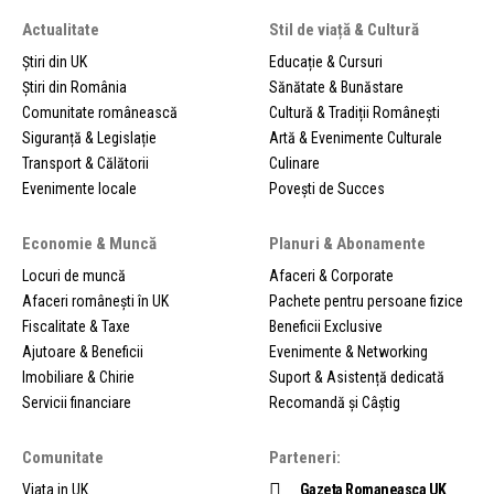
Actualitate
Stil de viață & Cultură
Știri din UK
Educație & Cursuri
Știri din România
Sănătate & Bunăstare
Comunitate românească
Cultură & Tradiții Românești
Siguranță & Legislație
Artă & Evenimente Culturale
Transport & Călătorii
Culinare
Evenimente locale
Povești de Succes
Economie & Muncă
Planuri & Abonamente
Locuri de muncă
Afaceri & Corporate
Afaceri românești în UK
Pachete pentru persoane fizice
Fiscalitate & Taxe
Beneficii Exclusive
Ajutoare & Beneficii
Evenimente & Networking
Imobiliare & Chirie
Suport & Asistență dedicată
Servicii financiare
Recomandă și Câștig
Comunitate
Parteneri:
Viata in UK
Gazeta Romaneasca UK