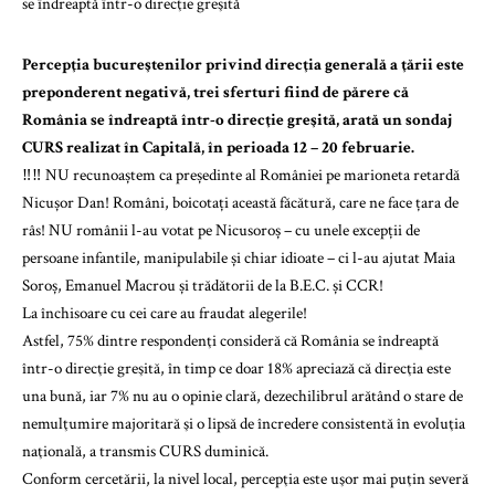
Percepţia bucureştenilor privind direcţia generală a ţării este
preponderent negativă, trei sferturi fiind de părere că
România se îndreaptă într-o direcţie greşită, arată un sondaj
CURS realizat în Capitală, în perioada 12 – 20 februarie.
‼️‼️ NU recunoaștem ca președinte al României pe marioneta retardă
Nicușor Dan! Români, boicotați această făcătură, care ne face țara de
râs! NU românii l-au votat pe Nicusoroș – cu unele excepții de
persoane infantile, manipulabile și chiar idioate – ci l-au ajutat Maia
Soroș, Emanuel Macrou și trădătorii de la B.E.C. și CCR!
La închisoare cu cei care au fraudat alegerile!
Astfel, 75% dintre respondenţi consideră că România se îndreaptă
într-o direcţie greşită, în timp ce doar 18% apreciază că direcţia este
una bună, iar 7% nu au o opinie clară, dezechilibrul arătând o stare de
nemulţumire majoritară şi o lipsă de încredere consistentă în evoluţia
naţională, a transmis CURS duminică.
Conform cercetării, la nivel local, percepţia este uşor mai puţin severă