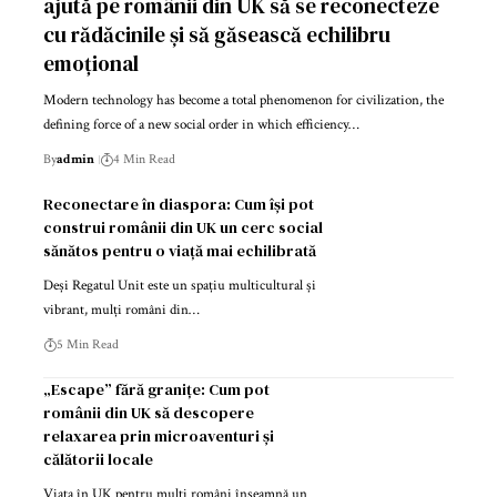
ajută pe românii din UK să se reconecteze
cu rădăcinile și să găsească echilibru
emoțional
Modern technology has become a total phenomenon for civilization, the
defining force of a new social order in which efficiency…
By
admin
4 Min Read
Reconectare în diaspora: Cum își pot
construi românii din UK un cerc social
sănătos pentru o viață mai echilibrată
Deși Regatul Unit este un spațiu multicultural și
vibrant, mulți români din…
5 Min Read
„Escape” fără granițe: Cum pot
românii din UK să descopere
relaxarea prin microaventuri și
călătorii locale
Viața în UK pentru mulți români înseamnă un