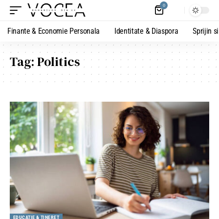
0
Finante & Economie Personala
Identitate & Diaspora
Sprijin s
Tag:
Politics
EDUCATIE & TINERET