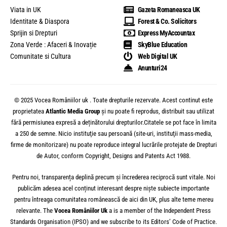
Viata in UK
Gazeta Romaneasca UK
Identitate & Diaspora
Forest & Co. Solicitors
Sprijin si Drepturi
Express MyAccountax
Zona Verde : Afaceri & Inovație
SkyBlue Education
Comunitate si Cultura
Web Digital UK
Anunturi24
© 2025 Vocea Româniilor uk . Toate drepturile rezervate. Acest continut este
proprietatea
Atlantic Media Group
și nu poate fi reprodus, distribuit sau utilizat
fără permisiunea expresă a deținătorului drepturilor.Citatele se pot face în limita
a 250 de semne. Nicio instituţie sau persoană (site-uri, instituţii mass-media,
firme de monitorizare) nu poate reproduce integral lucrările protejate de Drepturi
de Autor, conform Copyright, Designs and Patents Act 1988.
Pentru noi, transparența deplină precum și încrederea reciprocă sunt vitale. Noi
publicăm adesea acel conținut interesant despre niște subiecte importante
pentru întreaga comunitatea românească de aici din UK, plus alte teme mereu
relevante. The
Vocea
Româniilor
Uk
a is a member of the Independent Press
Standards Organisation (IPSO) and we subscribe to its Editors’ Code of Practice.